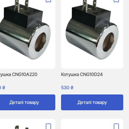
тушка CNG10A220
Котушка CNG10D24
0
₴
530
₴
Деталі товару
Деталі товару