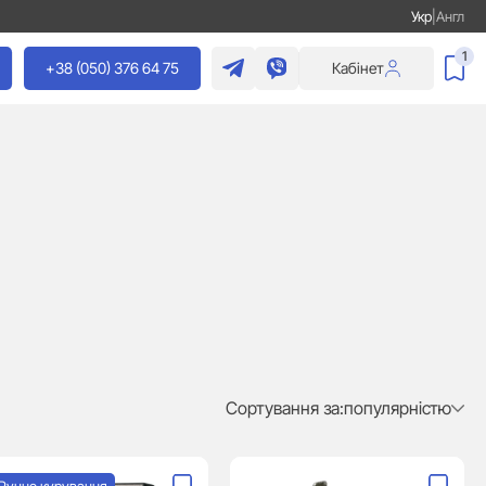
Укр
|
Англ
1
+38 (050) 376 64 75
Кабінет
Сортування за:
популярністю