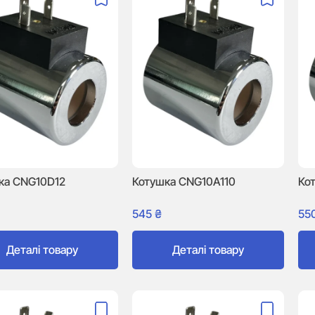
ка CNG10D12
Котушка CNG10A110
Ко
545
₴
55
Деталі товару
Деталі товару