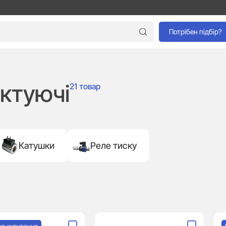
Потрібен підбір?
ектуючі
21 товар
Катушки
Реле тиску