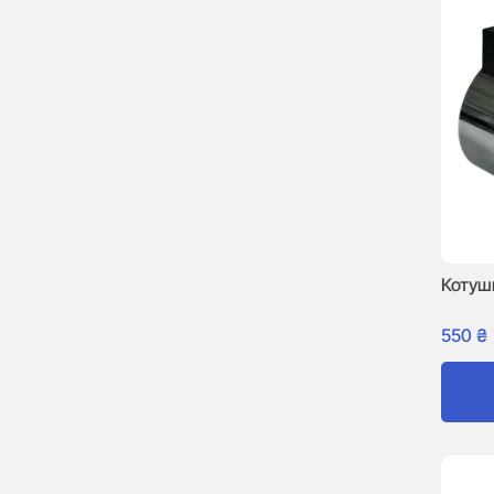
Котуш
550
₴