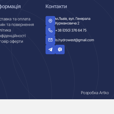
формація
Контакти
м.Львів, вул. Генерала
ставка та оплата
Курмановича 2
мін та повернення
літика
+38 (050) 376 64 75
нфіденційності
ls.hydrowest@gmail.com
говір оферти
Розробка Artko