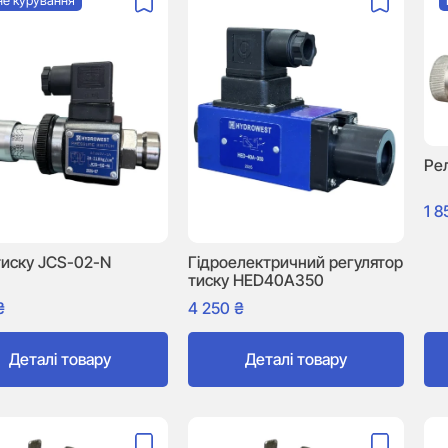
не курування
Ре
1 
тиску JCS-02-N
Гідроелектричний регулятор
тиску HED40A350
₴
4 250
₴
Деталі товару
Деталі товару