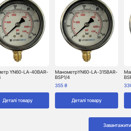
етр YN60-LA-40BAR-
МанометрYN60-LA-315BAR-
Ма
4
BSP1/4
BS
355
₴
33
Деталі товару
Деталі товару
Завантажит