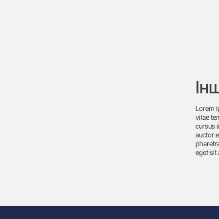
Ін
Lorem i
vitae t
cursus i
auctor e
pharetra
eget sit