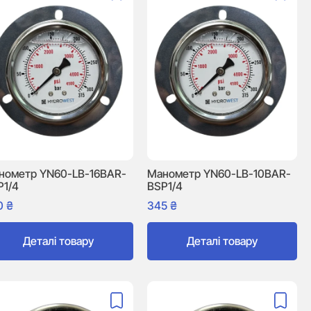
нометр YN60-LB-16BAR-
Манометр YN60-LB-10BAR-
P1/4
BSP1/4
0
₴
345
₴
Деталі товару
Деталі товару