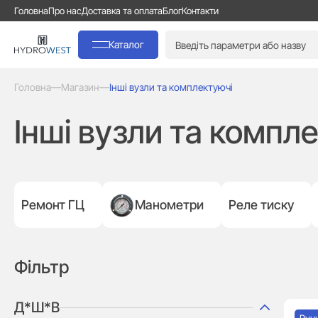
Головна
Про нас
Доставка та оплата
Блог
Контакти
Каталог
Головна
—
Магазин
—
Інші вузли та комплектуючі
Інші вузли та компл
Ремонт ГЦ
Манометри
Реле тиску
Фільтр
Д*Ш*В