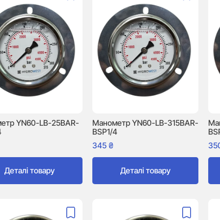
етр YN60-LB-25BAR-
Манометр YN60-LB-315BAR-
Ма
4
BSP1/4
BS
345
₴
35
Деталі товару
Деталі товару