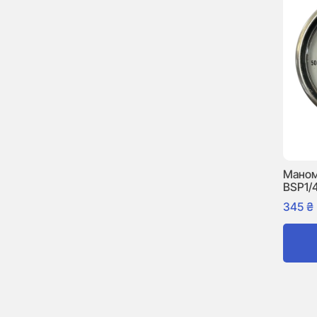
Маном
BSP1/
345
₴