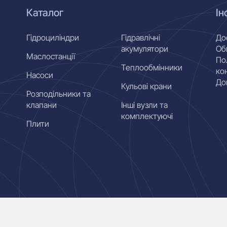
Каталог
Ін
Гідроциліндри
Гідравлічні
До
акумулятори
Об
Маслостанції
По
Теплообмінники
ко
Насоси
До
Кульові крани
Розподільники та
клапани
Інші вузли та
комплектуючі
Плити