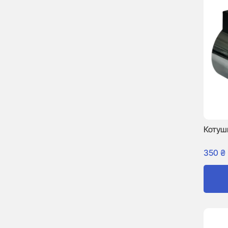
Котуш
350
₴