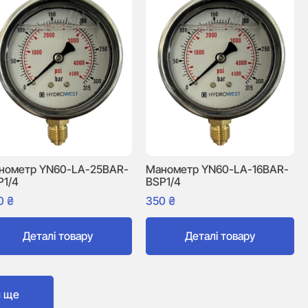
нометр YN60-LA-25BAR-
Манометр YN60-LA-16BAR-
P1/4
BSP1/4
0
₴
350
₴
Деталі товару
Деталі товару
и ще