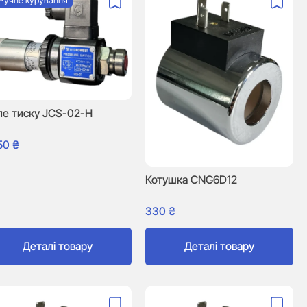
Ручне курування
ле тиску JCS-02-H
850
₴
Котушка CNG6D12
330
₴
Деталі товару
Деталі товару