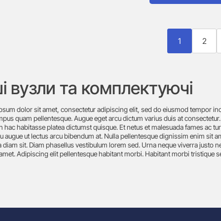
1
2
ші вузли та комплектуючі
psum dolor sit amet, consectetur adipiscing elit, sed do eiusmod tempor in
empus quam pellentesque. Augue eget arcu dictum varius duis at consectetur.
n hac habitasse platea dictumst quisque. Et netus et malesuada fames ac turpi
u augue ut lectus arcu bibendum at. Nulla pellentesque dignissim enim sit am
 diam sit. Diam phasellus vestibulum lorem sed. Urna neque viverra justo ne
 amet. Adipiscing elit pellentesque habitant morbi. Habitant morbi tristique s