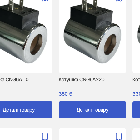
ка CNG6A110
Котушка CNG6A220
Ко
350
₴
33
Деталі товару
Деталі товару