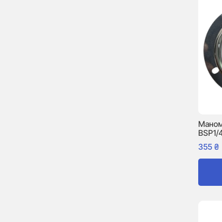
Маном
BSP1/
355
₴