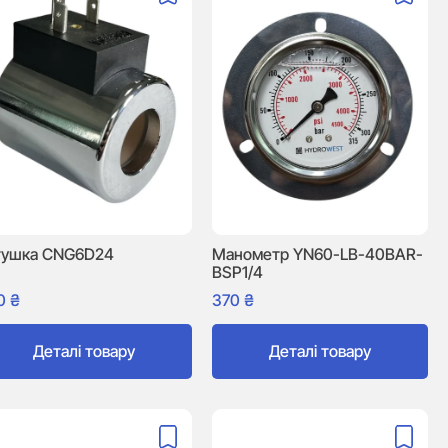
тушка CNG6D24
Манометр YN60-LB-40BAR-
BSP1/4
0
₴
370
₴
Деталі товару
Деталі товару