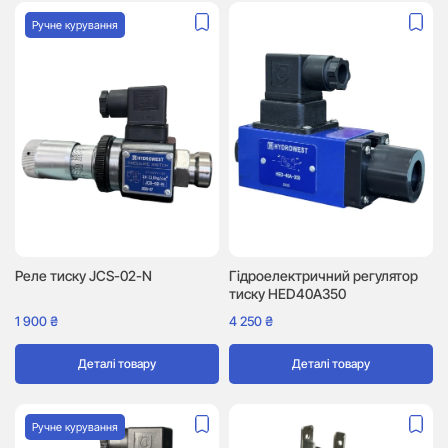
Ручне курування
Реле тиску JCS-02-N
Гідроелектричний регулятор
тиску HED40A350
1 900
₴
4 250
₴
Деталі товару
Деталі товару
Ручне курування