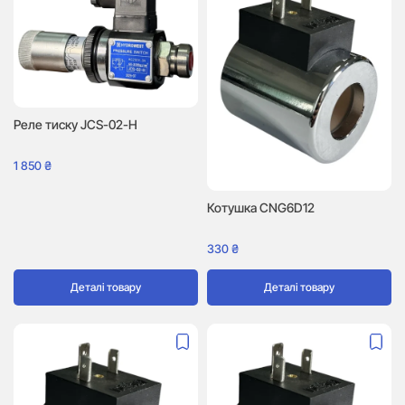
Реле тиску JCS-02-H
1 850
₴
Котушка CNG6D12
330
₴
Деталі товару
Деталі товару