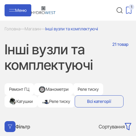
1
Меню
Головна
—
Магазин
—
Інші вузли та комплектуючі
Інші вузли та
21 товар
комплектуючі
Ремонт ГЦ
Манометри
Реле тиску
Катушки
Реле тиску
Всі категорії
Сортування
Фільтр