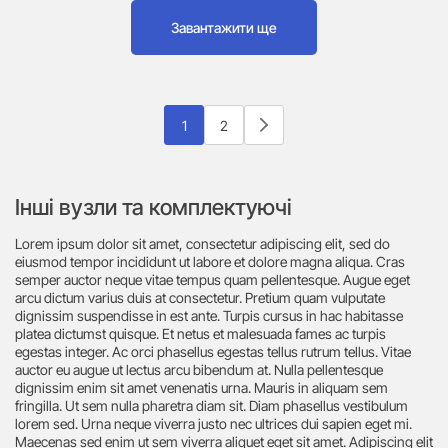
Завантажити ще
1
2
Інші вузли та комплектуючі
Lorem ipsum dolor sit amet, consectetur adipiscing elit, sed do
eiusmod tempor incididunt ut labore et dolore magna aliqua. Cras
semper auctor neque vitae tempus quam pellentesque. Augue eget
arcu dictum varius duis at consectetur. Pretium quam vulputate
dignissim suspendisse in est ante. Turpis cursus in hac habitasse
platea dictumst quisque. Et netus et malesuada fames ac turpis
egestas integer. Ac orci phasellus egestas tellus rutrum tellus. Vitae
auctor eu augue ut lectus arcu bibendum at. Nulla pellentesque
dignissim enim sit amet venenatis urna. Mauris in aliquam sem
fringilla. Ut sem nulla pharetra diam sit. Diam phasellus vestibulum
lorem sed. Urna neque viverra justo nec ultrices dui sapien eget mi.
Maecenas sed enim ut sem viverra aliquet eget sit amet. Adipiscing elit