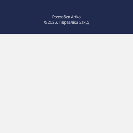
Розробка Artko
©2026. Гідравліка Захід
Гідроциліндри
Маслостанції
Насоси
Плити