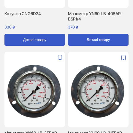
Котушка CNG6D24
Манометр YN60-LB-40BAR-
BSP1/4
330
₴
370
₴
Деталі товару
Деталі товару
Манометр YN60-LB-25BAR-
Манометр YN60-LB-315BAR-