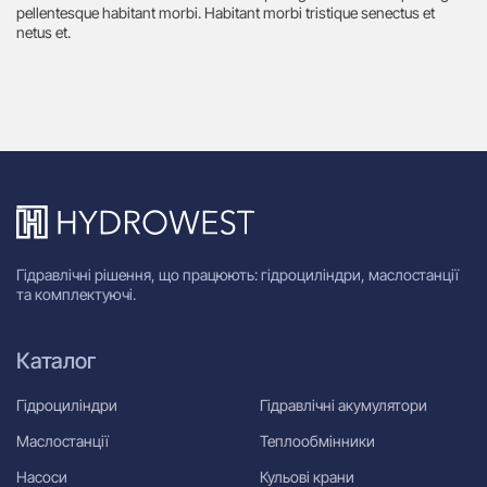
pellentesque habitant morbi. Habitant morbi tristique senectus et
netus et.
Гідравлічні рішення, що працюють: гідроциліндри, маслостанції
та комплектуючі.
Каталог
Гідроциліндри
Гідравлічні акумулятори
Маслостанції
Теплообмінники
Насоси
Кульові крани