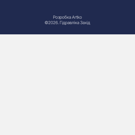
Розробка Artko
©2026. Гідравліка Захід
Гідроциліндри
Маслостанції
Насоси
Плити