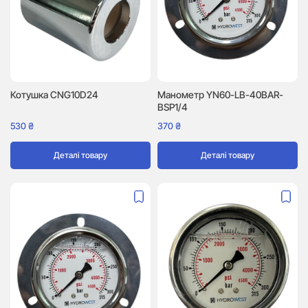
Котушка CNG10D24
Манометр YN60-LB-40BAR-
BSP1/4
530
₴
370
₴
Деталі товару
Деталі товару