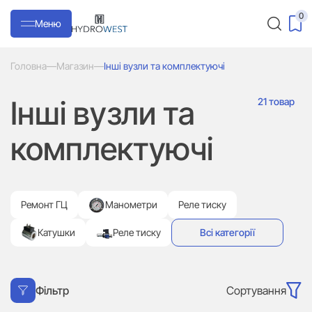
0
Меню
Головна
—
Магазин
—
Інші вузли та комплектуючі
Інші вузли та
21 товар
комплектуючі
Ремонт ГЦ
Манометри
Реле тиску
Катушки
Реле тиску
Всі категорії
Сортування
Фільтр