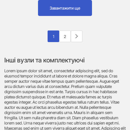
Завантажити ще
1
2
Інші вузли та комплектуючі
Lorem ipsum dolor sit amet, consectetur adipiscing elit, sed do
eiusmod tempor incididunt ut labore et dolore magna aliqua. Cras
semper auctor neque vitae tempus quam pellentesque. Augue eget
arcu dictum varius duis at consectetur. Pretium quam vulputate
dignissim suspendisse in est ante. Turpis cursus in hac habitasse
platea dictumst quisque. Et netus et malesuada fames ac turpis
egestas integer. Ac orci phasellus egestas tellus rutrum tellus. Vitae
auctor eu augue ut lectus arcu bibendum at. Nulla pellentesque
dignissim enim sit amet venenatis urna. Mauris in aliquam sem
fringilla. Ut sem nulla pharetra diam sit. Diam phasellus vestibulum
lorem sed. Urna neque viverra justo nec ultrices dui sapien eget mi.
Maecenas sed enim ut sem viverra aliquet eget sit amet. Adipiscing elit