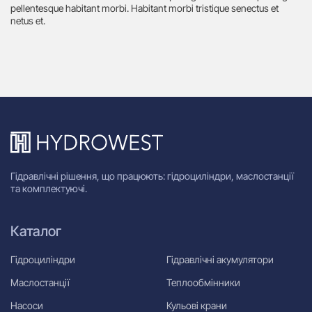
pellentesque habitant morbi. Habitant morbi tristique senectus et
netus et.
Гідравлічні рішення, що працюють: гідроциліндри, маслостанції
та комплектуючі.
Каталог
Гідроциліндри
Гідравлічні акумулятори
Маслостанції
Теплообмінники
Насоси
Кульові крани