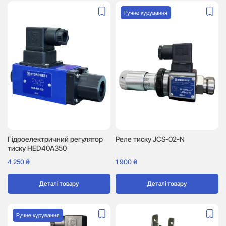
Ручне курування
Гідроелектричний регулятор
Реле тиску JCS-02-N
тиску HED40A350
4 250
₴
1 900
₴
Деталі товару
Деталі товару
Ручне курування