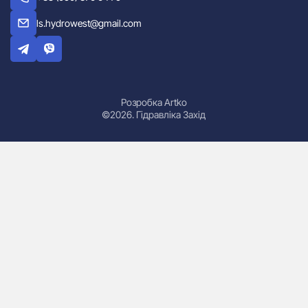
ls.hydrowest@gmail.com
Розробка Artko
©2026. Гідравліка Захід
Гідроциліндри
Маслостанції