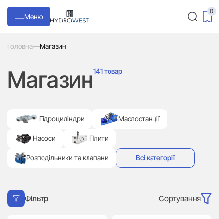
0
Меню
Головна
—
Магазин
Магазин
141 товар
Гідроциліндри
Маслостанції
Насоси
Плити
Розподільники та клапани
Всі категорії
Сортування
Фільтр