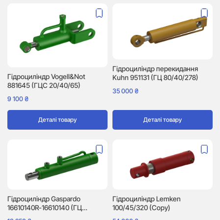
Гідроциліндр перекидання
Гідроциліндр Vogell&Not
Kuhn 951131 (ГЦ 80/40/278)
881645 (ГЦС 20/40/65)
35 000
₴
9 100
₴
Деталі товару
Деталі товару
Гідроциліндр Gaspardo
Гідроциліндр Lemken
16610140R-16610140 (ГЦ
100/45/320 (Copy)
40/30/155)