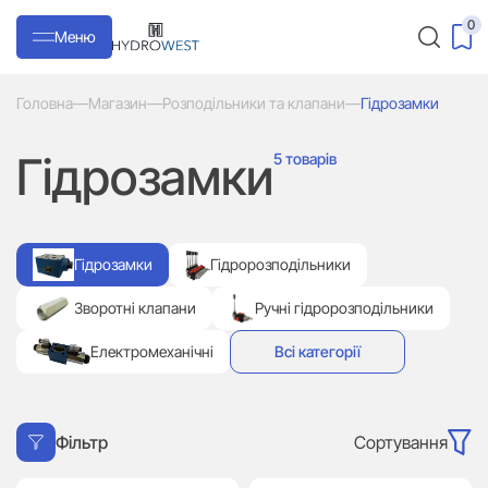
0
Меню
Головна
—
Магазин
—
Розподільники та клапани
—
Гідрозамки
Гідрозамки
5 товарів
Гідрозамки
Гідророзподільники
Зворотні клапани
Ручні гідророзподільники
Електромеханічні
Всі категорії
Сортування
Фільтр