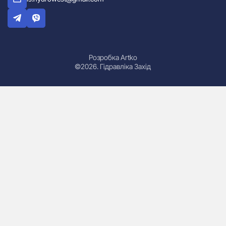
Розробка Artko
©2026. Гідравліка Захід
Гідроциліндри
Маслостанції
Насоси