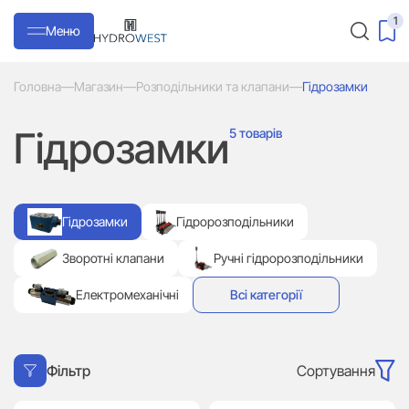
1
Меню
Головна
—
Магазин
—
Розподільники та клапани
—
Гідрозамки
Гідрозамки
5 товарів
Гідрозамки
Гідророзподільники
Зворотні клапани
Ручні гідророзподільники
Електромеханічні
Всі категорії
Сортування
Фільтр