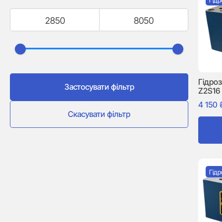
Гід
Гідро
Застосувати фільтр
Z2S16
4 150
Скасувати фільтр
Гід