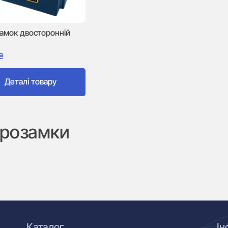
замок двосторонній
₴
Деталі товару
дрозамки
Каталог
Ін