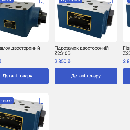
розамок
Гідрозамок
замок двосторонній
Гідрозамок двосторонній
Гі
Z2S10B
Z2
₴
2 850
₴
2 
Деталі товару
Деталі товару
розамок