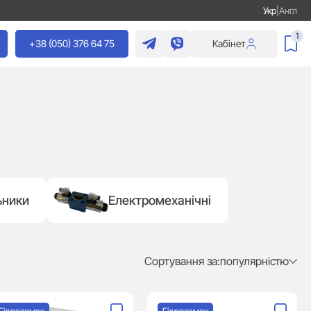
Укр
|
Англ
1
+38 (050) 376 64 75
Кабінет
ьники
Електромеханічні
Сортування за:
популярністю