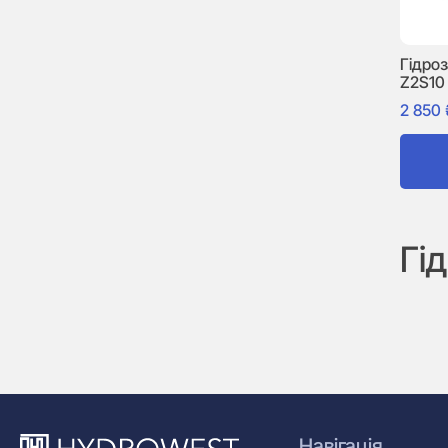
Гідро
Z2S10
2 850
Гі
Навігація