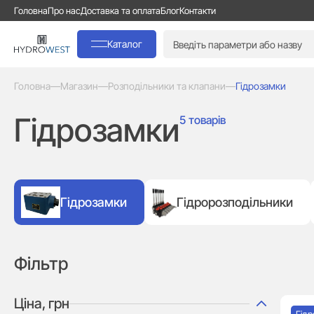
Головна
Про нас
Доставка та оплата
Блог
Контакти
Каталог
Головна
—
Магазин
—
Розподільники та клапани
—
Гідрозамки
Гідрозамки
5 товарів
Гідрозамки
Гідророзподільники
Фільтр
Ціна, грн