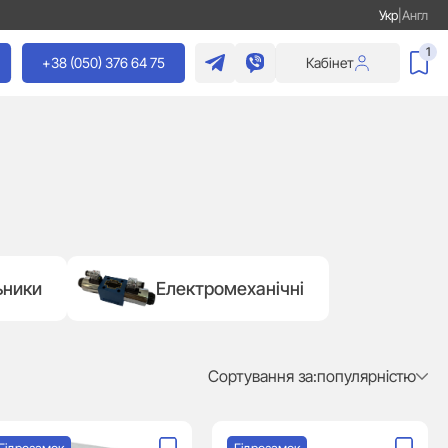
Укр
|
Англ
1
+38 (050) 376 64 75
Кабінет
ьники
Електромеханічні
Сортування за:
популярністю