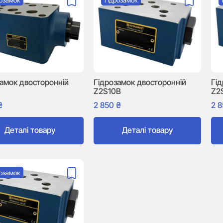
розамок
Гідрозамок
замок двосторонній
Гідрозамок двосторонній
Гі
Z2S10B
Z2
₴
2 850
₴
2 
Деталі товару
Деталі товару
розамок