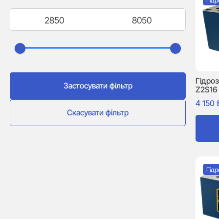
Гід
Гідро
Застосувати фільтр
Z2S16
4 150
Скасувати фільтр
Гід