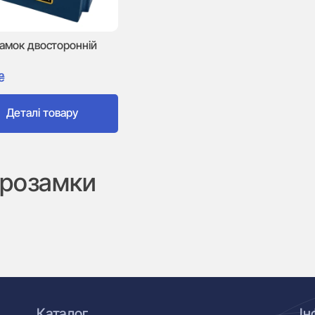
замок двосторонній
₴
Деталі товару
дрозамки
Каталог
Ін