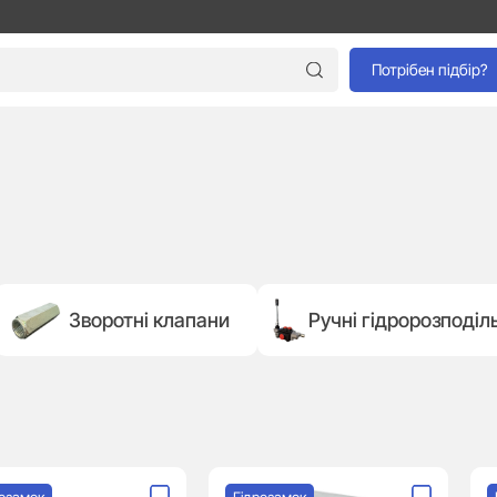
Потрібен підбір?
Зворотні клапани
Ручні гідророзподіл