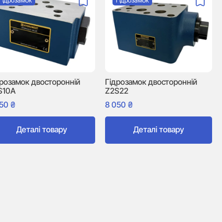
Гідрозамок
Гідрозамок
дрозамок двосторонній
Гідрозамок двосторонній
S10A
Z2S22
850
₴
8 050
₴
Деталі товару
Деталі товару