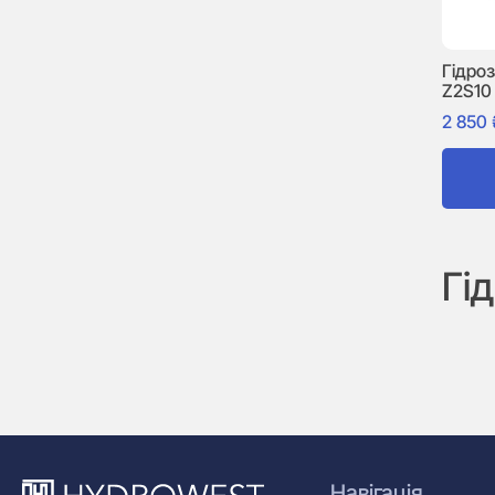
Гідро
Z2S10
2 850
Гі
Навігація