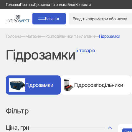
Головна
Про нас
Доставка та оплата
Блог
Контакти
Каталог
Головна
—
Магазин
—
Розподільники та клапани
—
Гідрозамки
Гідрозамки
5 товарів
Гідрозамки
Гідророзподільники
Фільтр
Ціна, грн