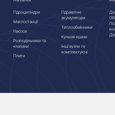
Гідроциліндри
Гідравлічні
До
акумулятори
Об
Маслостанції
По
Теплообмінники
ко
Насоси
До
Кульові крани
Розподільники та
клапани
Інші вузли та
комплектуючі
Плити