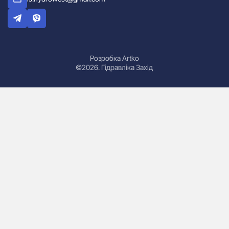
Розробка Artko
©2026. Гідравліка Захід
Гідроциліндри
Маслостанції
Насоси