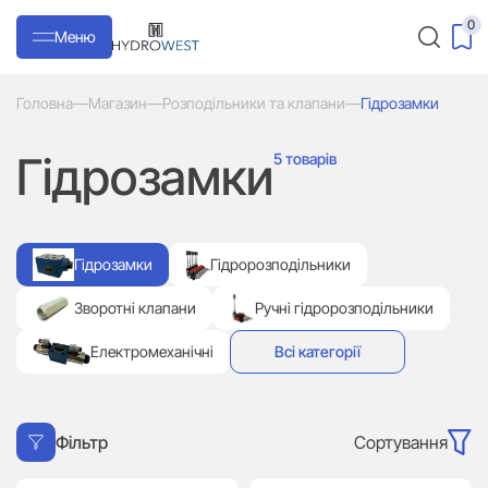
0
Меню
Головна
—
Магазин
—
Розподільники та клапани
—
Гідрозамки
Гідрозамки
5 товарів
Гідрозамки
Гідророзподільники
Зворотні клапани
Ручні гідророзподільники
Електромеханічні
Всі категорії
Сортування
Фільтр