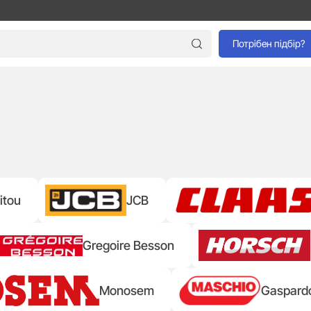
Потрібен підбір?
itou
JCB
Gregoire Besson
Monosem
Gaspard