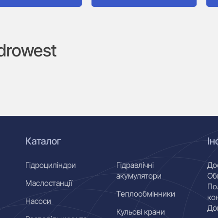
drowest
Каталог
Ін
Гідроциліндри
Гідравлічні
До
акумулятори
Об
Маслостанції
По
Теплообмінники
ко
Насоси
До
Кульові крани