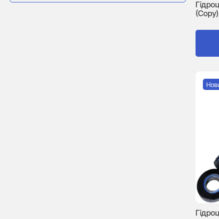
Гідроц
(Copy)
Нов
Гідро