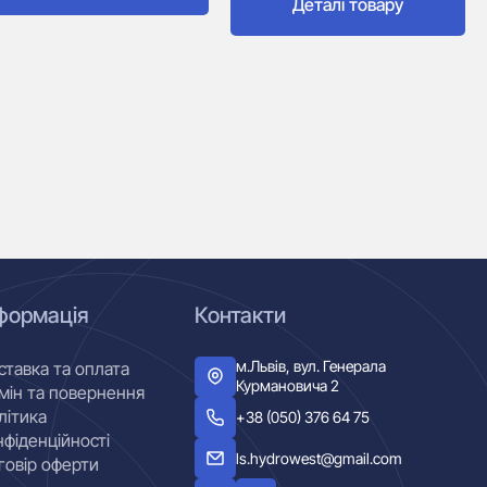
Деталі товару
формація
Контакти
м.Львів, вул. Генерала
ставка та оплата
Курмановича 2
мін та повернення
літика
+38 (050) 376 64 75
нфіденційності
ls.hydrowest@gmail.com
говір оферти