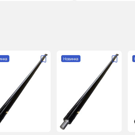
инка
Новинка