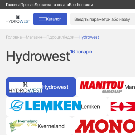
Головна
Про нас
Доставка та оплата
Блог
Контакти
Каталог
Головна
—
Магазин
—
Гідроциліндри
—
Hydrowest
Hydrowest
16 товарів
Hydrowest
Man
Lemken
Kverneland