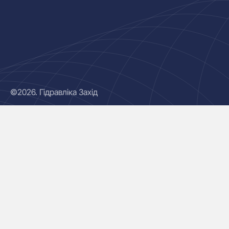
©2026. Гідравліка Захід
Гідроциліндри
Маслостанції