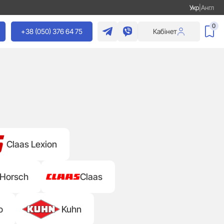
Укр
|
Англ
0
+38 (050) 376 64 75
Кабінет
Claas Lexion
Horsch
Claas
o
Kuhn