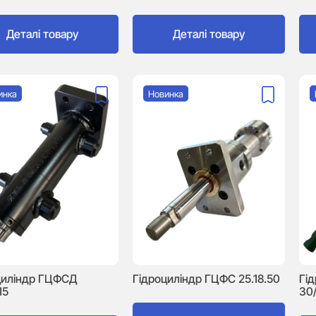
Деталі товару
Деталі товару
инка
Новинка
циліндр ГЦФСД
Гідроциліндр ГЦФС 25.18.50
Гі
15
30