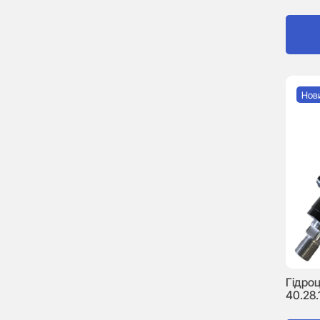
Нов
Гідро
40.28.