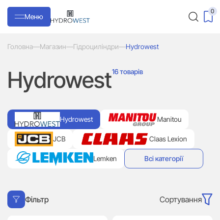
0
Меню
Головна
—
Магазин
—
Гідроциліндри
—
Hydrowest
Hydrowest
16 товарів
Hydrowest
Manitou
JCB
Claas Lexion
Lemken
Всі категорії
Сортування
Фільтр