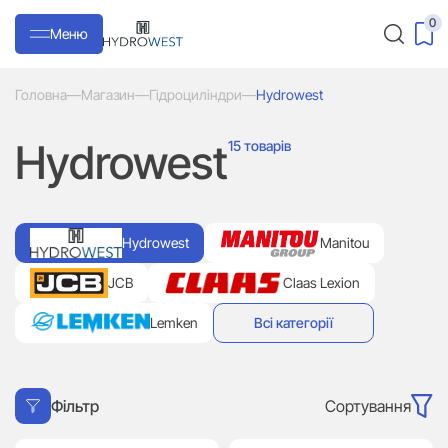
0
Меню
Головна
—
Магазин
—
Гідроциліндри
—
Hydrowest
Hydrowest
15 товарів
Hydrowest
Manitou
JCB
Claas Lexion
Lemken
Всі категорії
Сортування
Фільтр