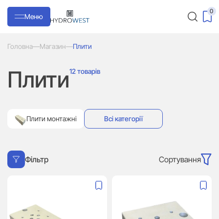
0
Меню
Головна
—
Магазин
—
Плити
Плити
12 товарів
Плити монтажні
Всі категорії
Сортування
Фільтр