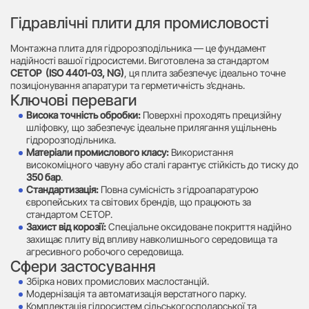
Гідравлічні плити для промисловості
Монтажна плита для гідророзподільника — це фундамент
надійності вашої гідросистеми. Виготовлена за стандартом
CETOP (ISO 4401-03, NG)
, ця плита забезпечує ідеально точне
позиціонування апаратури та герметичність з’єднань.
Ключові переваги
Висока точність обробки:
Поверхні проходять прецизійну
шліфовку, що забезпечує ідеальне прилягання ущільнень
гідророзподільника.
Матеріали промислового класу:
Використання
високоміцного чавуну або сталі гарантує стійкість до тиску до
350 бар
.
Стандартизація:
Повна сумісність з гідроапаратурою
європейських та світових брендів, що працюють за
стандартом CETOP.
Захист від корозії:
Спеціальне оксидоване покриття надійно
захищає плиту від впливу навколишнього середовища та
агресивного робочого середовища.
Сфери застосування
Збірка нових промислових маслостанцій.
Модернізація та автоматизація верстатного парку.
Комплектація гідросистем сільськогосподарської та