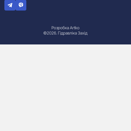
Розробка Artko
©2026. Гідравліка Захід
Гідроциліндри
Маслостанції
Насоси