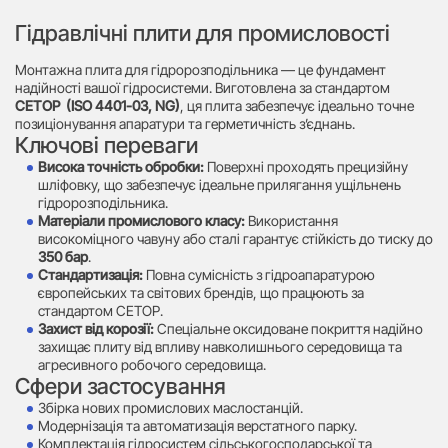
Гідравлічні плити для промисловості
Монтажна плита для гідророзподільника — це фундамент
надійності вашої гідросистеми. Виготовлена за стандартом
CETOP (ISO 4401-03, NG)
, ця плита забезпечує ідеально точне
позиціонування апаратури та герметичність з’єднань.
Ключові переваги
Висока точність обробки:
Поверхні проходять прецизійну
шліфовку, що забезпечує ідеальне прилягання ущільнень
гідророзподільника.
Матеріали промислового класу:
Використання
високоміцного чавуну або сталі гарантує стійкість до тиску до
350 бар
.
Стандартизація:
Повна сумісність з гідроапаратурою
європейських та світових брендів, що працюють за
стандартом CETOP.
Захист від корозії:
Спеціальне оксидоване покриття надійно
захищає плиту від впливу навколишнього середовища та
агресивного робочого середовища.
Сфери застосування
Збірка нових промислових маслостанцій.
Модернізація та автоматизація верстатного парку.
Комплектація гідросистем сільськогосподарської та