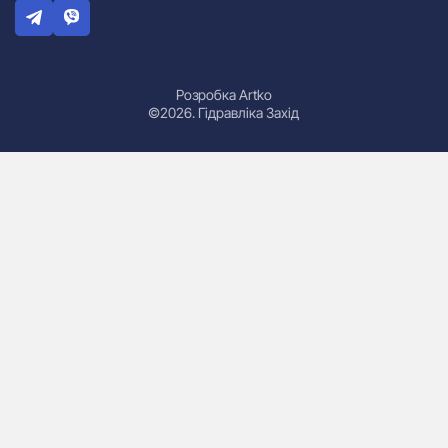
Розробка Artko
©2026. Гідравліка Захід
Гідроциліндри
Маслостанції
Насоси