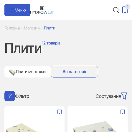
1
Меню
Головна
—
Магазин
—
Плити
Плити
12 товарів
Плити монтажні
Всі категорії
Сортування
Фільтр