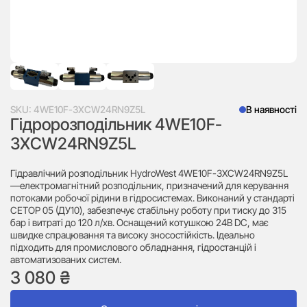
SKU:
4WE10F-3XCW24RN9Z5L
В наявності
Гідророзподільник 4WE10F-
3XCW24RN9Z5L
Гідравлічний розподільник HydroWest 4WE10F-3XCW24RN9Z5L
—електромагнітний розподільник, призначений для керування
потоками робочої рідини в гідросистемах. Виконаний у стандарті
CETOP 05 (ДУ10), забезпечує стабільну роботу при тиску до 315
бар і витраті до 120 л/хв. Оснащений котушкою 24В DC, має
швидке спрацювання та високу зносостійкість. Ідеально
підходить для промислового обладнання, гідростанцій і
автоматизованих систем.
3 080
₴