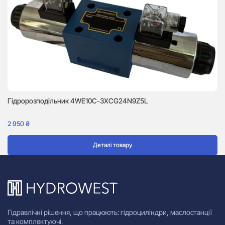
Гідророзподільник 4WE10C-3XCG24N9Z5L
Г
2 950
₴
2 
Деталі товару
Гідравлічні рішення, що працюють: гідроциліндри, маслостанції
та комплектуючі.