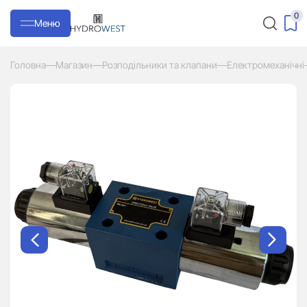
0
Меню
Головна
—
Магазин
—
Розподільники та клапани
—
Електромеханічні