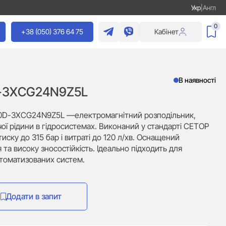
Укр
|
Англ
0
+38 (050) 376 64 75
Кабінет
В наявності
D-3XCG24N9Z5L
10D-3XCG24N9Z5L —електромагнітний розподільник,
ї рідини в гідросистемах. Виконаний у стандарті CETOP
тиску до 315 бар і витраті до 120 л/хв. Оснащений
а високу зносостійкість. Ідеально підходить для
автоматизованих систем.
Додати в запит