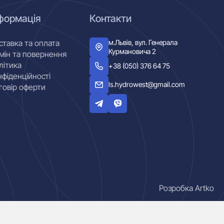
формація
Контакти
м.Львів, вул. Генерала
ставка та оплата
Курмановича 2
мін та повернення
літика
+38 (050) 376 64 75
нфіденційності
ls.hydrowest@gmail.com
говір оферти
Розробка Artko