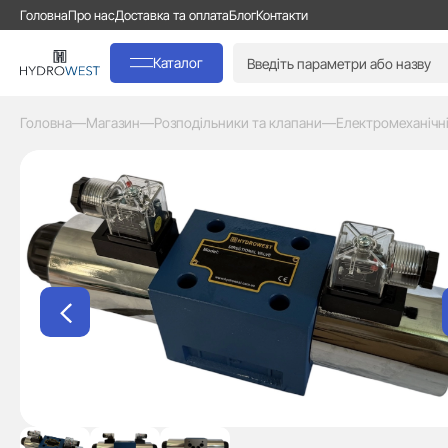
Головна
Про нас
Доставка та оплата
Блог
Контакти
Каталог
Головна
—
Магазин
—
Розподільники та клапани
—
Електромеханічн