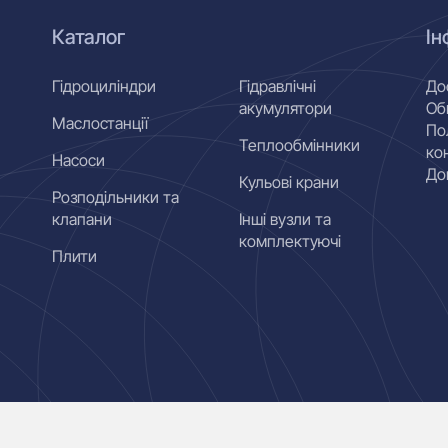
Каталог
Ін
Гідроциліндри
Гідравлічні
До
акумулятори
Об
Маслостанції
По
Теплообмінники
ко
Насоси
До
Кульові крани
Розподільники та
клапани
Інші вузли та
комплектуючі
Плити