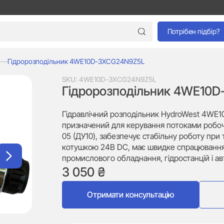
Потрібен підбір?
і
—
Гідророзподільник 4WE10D-3XCG24N9Z5L
SKU:
4WE10D-3XCG24N9Z5L
Гідророзподільник 4WE10
Гідравлічний розподільник HydroWest 4WE
призначений для керування потоками робочо
05 (ДУ10), забезпечує стабільну роботу при 
котушкою 24В DC, має швидке спрацювання т
промислового обладнання, гідростанцій і 
3 050
₴
Отримати консультацію