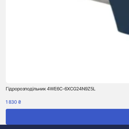
Гідророзподільник 4WE6C-6XCG24N9Z5L
1 830
₴