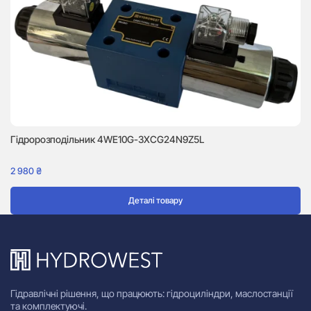
Гідророзподільник 4WE10G-3XCG24N9Z5L
Г
2 980
₴
2 
Деталі товару
Гідравлічні рішення, що працюють: гідроциліндри, маслостанції
та комплектуючі.