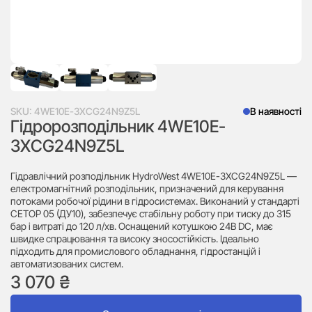
SKU:
4WE10E-3XCG24N9Z5L
В наявності
Гідророзподільник 4WE10E-
3XCG24N9Z5L
Гідравлічний розподільник HydroWest 4WE10E-3XCG24N9Z5L —
електромагнітний розподільник, призначений для керування
потоками робочої рідини в гідросистемах. Виконаний у стандарті
CETOP 05 (ДУ10), забезпечує стабільну роботу при тиску до 315
бар і витраті до 120 л/хв. Оснащений котушкою 24В DC, має
швидке спрацювання та високу зносостійкість. Ідеально
підходить для промислового обладнання, гідростанцій і
автоматизованих систем.
3 070
₴