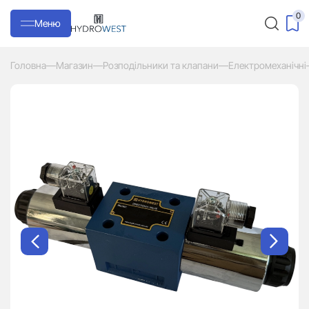
0
Меню
Головна
—
Магазин
—
Розподільники та клапани
—
Електромеханічні