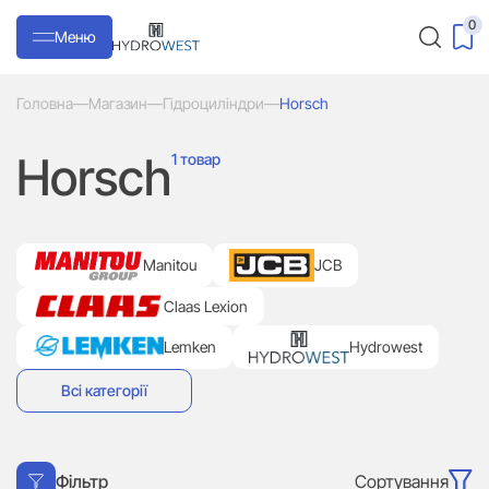
0
Меню
Головна
—
Магазин
—
Гідроциліндри
—
Horsch
Horsch
1 товар
Manitou
JCB
Claas Lexion
Lemken
Hydrowest
Всі категорії
Сортування
Фільтр