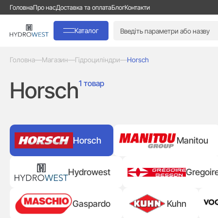
Головна
Про нас
Доставка та оплата
Блог
Контакти
Каталог
Головна
—
Магазин
—
Гідроциліндри
—
Horsch
Horsch
1 товар
Horsch
Manitou
Hydrowest
Gregoir
Gaspardo
Kuhn