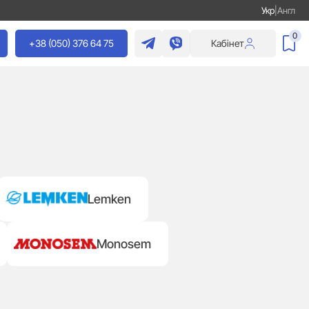
Укр
|
Англ
0
+38 (050) 376 64 75
Кабінет
Lemken
Monosem