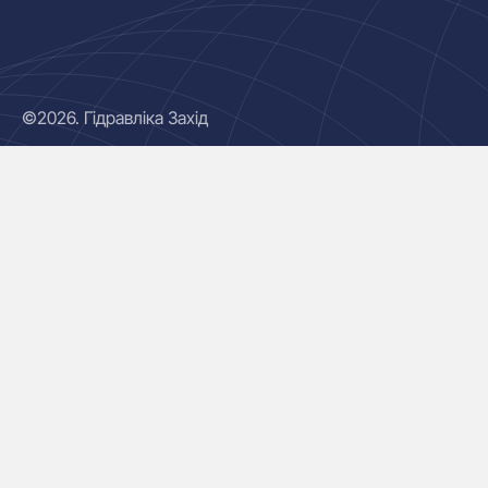
©2026. Гідравліка Захід
Гідроциліндри
Маслостанції
Насоси