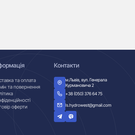
формація
Контакти
м.Львів, вул. Генерала
ставка та оплата
Курмановича 2
мін та повернення
літика
+38 (050) 376 64 75
нфіденційності
ls.hydrowest@gmail.com
говір оферти