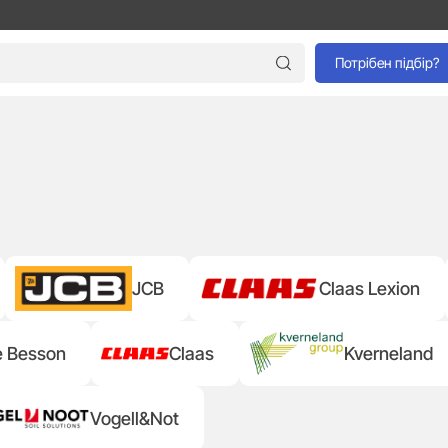
Потрібен підбір?
JCB
Claas Lexion
e Besson
Claas
Kverneland
Vogell&Not