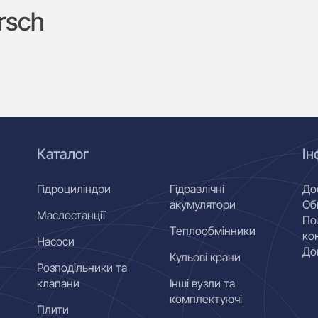
rsch
Каталог
Ін
Гідроциліндри
Гідравлічні
До
акумулятори
Об
Маслостанції
По
Теплообмінники
ко
Насоси
До
Кульові крани
Розподільники та
клапани
Інші вузли та
комплектуючі
Плити