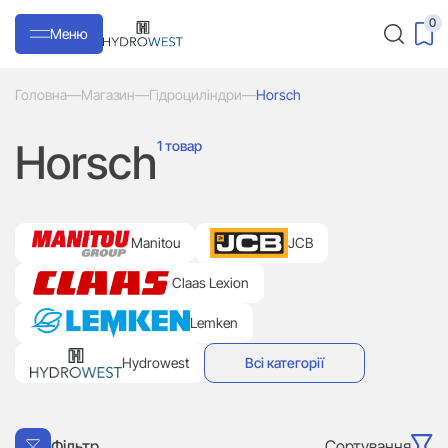
0
Меню
Головна
—
Магазин
—
Гідроциліндри
—
Horsch
Horsch
1 товар
Manitou
JCB
Claas Lexion
Lemken
Hydrowest
Всі категорії
Сортування
Фільтр