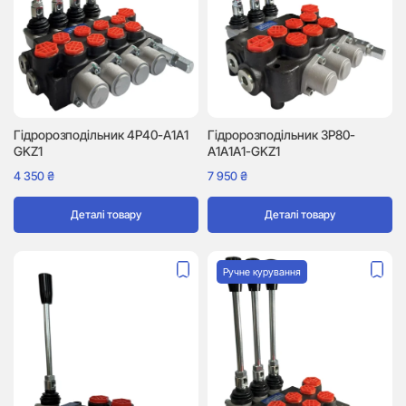
Гідророзподільник 4P40-A1A1
Гідророзподільник 3P80-
GKZ1
A1A1A1-GKZ1
4 350
₴
7 950
₴
Деталі товару
Деталі товару
Ручне курування