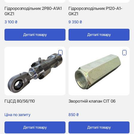
Гідророзподільник 2P80-A1A1
Гідророзподільник P120-A1-
GKZ1
GKZ1
3 100
₴
9 350
₴
Деталі товару
Деталі товару
ГЦСД 80/56/110
Зворотній клапан CIT 06
Ціна по запиту
850
₴
Деталі товару
Деталі товару