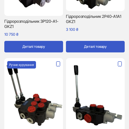
Гідророзподільник 2P40-A1A1
Гідророзподільник 3P120-A1-
GKZ1
GKZ1
3 100
₴
10 750
₴
Деталі товару
Деталі товару
Ручне курування