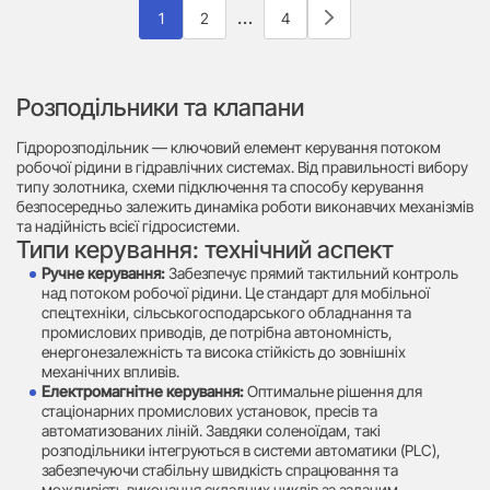
…
1
2
4
Розподільники та клапани
Гідророзподільник — ключовий елемент керування потоком
робочої рідини в гідравлічних системах. Від правильності вибору
типу золотника, схеми підключення та способу керування
безпосередньо залежить динаміка роботи виконавчих механізмів
та надійність всієї гідросистеми.
Типи керування: технічний аспект
Ручне керування:
Забезпечує прямий тактильний контроль
над потоком робочої рідини. Це стандарт для мобільної
спецтехніки, сільськогосподарського обладнання та
промислових приводів, де потрібна автономність,
енергонезалежність та висока стійкість до зовнішніх
механічних впливів.
Електромагнітне керування:
Оптимальне рішення для
стаціонарних промислових установок, пресів та
автоматизованих ліній. Завдяки соленоїдам, такі
розподільники інтегруються в системи автоматики (PLC),
забезпечуючи стабільну швидкість спрацювання та
можливість виконання складних циклів за заданим