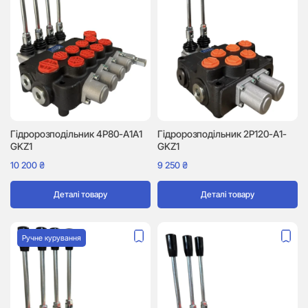
Гідророзподільник 4P80-A1A1
Гідророзподільник 2P120-A1-
GKZ1
GKZ1
10 200
₴
9 250
₴
Деталі товару
Деталі товару
Ручне курування