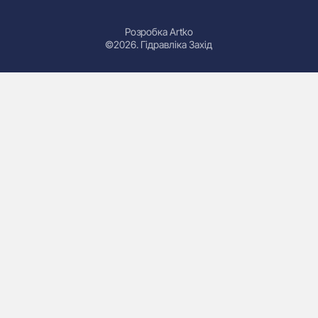
Розробка Artko
©2026. Гідравліка Захід
Гідроциліндри
Маслостанції
Насоси
Плити