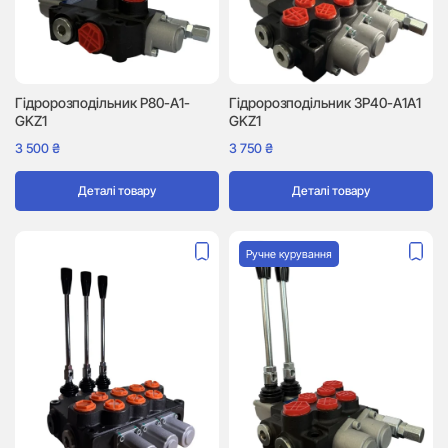
Гідророзподільник P80-A1-
Гідророзподільник 3P40-A1A1
GKZ1
GKZ1
3 500
₴
3 750
₴
Деталі товару
Деталі товару
Ручне курування