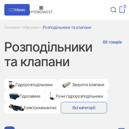
1
Меню
Головна
—
Магазин
—
Розподільники та клапани
Розподільники
66 товарів
та клапани
Гідророзподільники
Зворотні клапани
Гідрозамки
Ручні гідророзподільники
Електромеханічні
Всі категорії