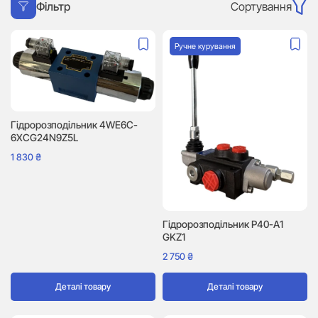
Сортування
Фільтр
Ручне курування
Гідророзподільник 4WE6C-
6XCG24N9Z5L
1 830
₴
Гідророзподільник P40-A1
GKZ1
2 750
₴
Деталі товару
Деталі товару