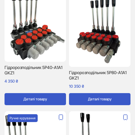
Гідророзподільник 5P40-A1A1
Гідророзподільник 5P80-A1A1
GKZ1
GKZ1
4 350
₴
10 350
₴
Деталі товару
Деталі товару
Ручне курування