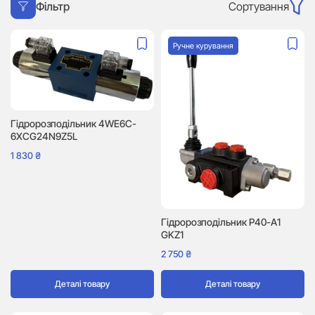
Сортування
Фільтр
Ручне курування
Гідророзподільник 4WE6C-
6XCG24N9Z5L
1 830
₴
Гідророзподільник P40-A1
GKZ1
2 750
₴
Деталі товару
Деталі товару