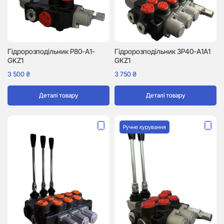
Гідророзподільник P80-A1-
Гідророзподільник 3P40-A1A1
GKZ1
GKZ1
3 500
₴
3 750
₴
Деталі товару
Деталі товару
Ручне курування