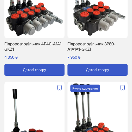
Гідророзподільник 4P40-A1A1
Гідророзподільник 3P80-
GKZ1
A1A1A1-GKZ1
4 350
₴
7 950
₴
Деталі товару
Деталі товару
Ручне курування