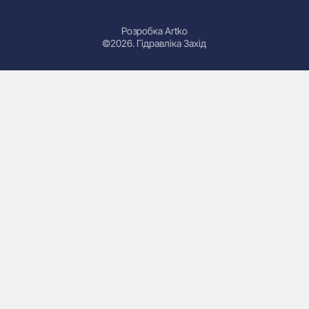
Розробка Artko
©2026. Гідравліка Захід
Гідроциліндри
Маслостанції
Насоси
Плити