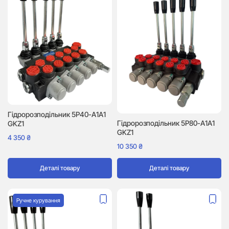
Гідророзподільник 5P40-A1A1
Гідророзподільник 5P80-A1A1
GKZ1
GKZ1
4 350
₴
10 350
₴
Деталі товару
Деталі товару
Ручне курування