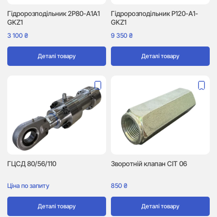
Гідророзподільник 2P80-A1A1
Гідророзподільник P120-A1-
GKZ1
GKZ1
3 100
₴
9 350
₴
Деталі товару
Деталі товару
ГЦСД 80/56/110
Зворотній клапан CIT 06
Ціна по запиту
850
₴
Деталі товару
Деталі товару