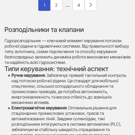
…
1
2
4
Розподільники та клапани
Гідророзподільник — ключовий елемент керування потоком
робочої рідини в гідравлічних системах. Від правильності вибору
типу золотника, схеми підключення та способу керування
безпосередньо залежить динаміка роботи виконавчих механізмів
та надійність всієї гідросистеми.
Типи керування: технічний аспект
Ручне керування:
Забезпечує прямий тактильний контроль
над потоком робочої рідини. Це стандарт для мобільної
спецтехніки, сільськогосподарського обладнання та
промислових приводів, де потрібна автономність,
енергонезалежність та висока стійкість до зовнішніх
механічних впливів.
Електромагнітне керування:
Оптимальне рішення для
стаціонарних промислових установок, пресів та
автоматизованих ліній. Завдяки соленоїдам, такі
розподільники інтегруються в системи автоматики (PLC),
забезпечуючи стабільну швидкість спрацювання та
можливість виконання складних циклів за заданим