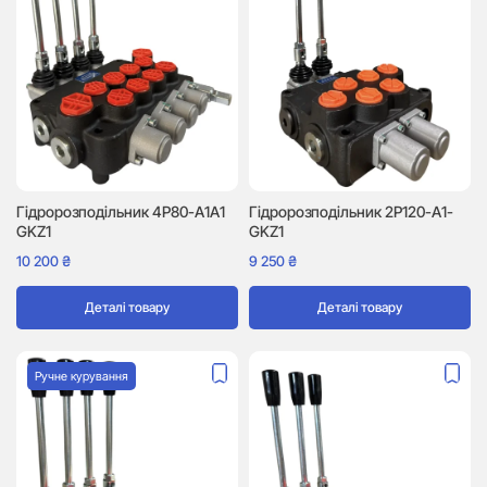
Гідророзподільник 4P80-A1A1
Гідророзподільник 2P120-A1-
GKZ1
GKZ1
10 200
₴
9 250
₴
Деталі товару
Деталі товару
Ручне курування