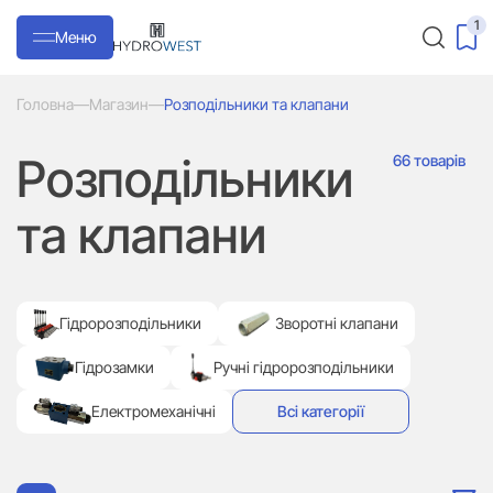
1
Меню
Головна
—
Магазин
—
Розподільники та клапани
Розподільники
66 товарів
та клапани
Гідророзподільники
Зворотні клапани
Гідрозамки
Ручні гідророзподільники
Електромеханічні
Всі категорії