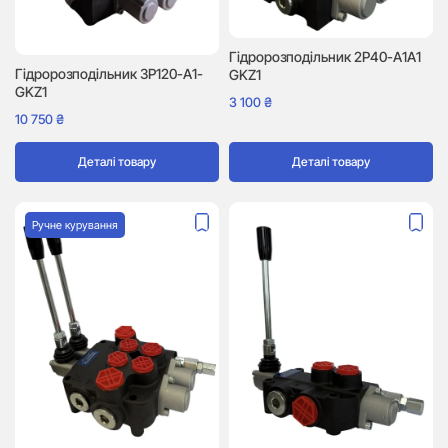
Гідророзподільник 2P40-A1A1
Гідророзподільник 3P120-A1-
GKZ1
GKZ1
3 100
₴
10 750
₴
Деталі товару
Деталі товару
Ручне курування