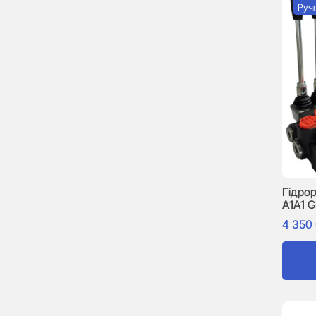
Руч
Гідро
A1A1 
4 350