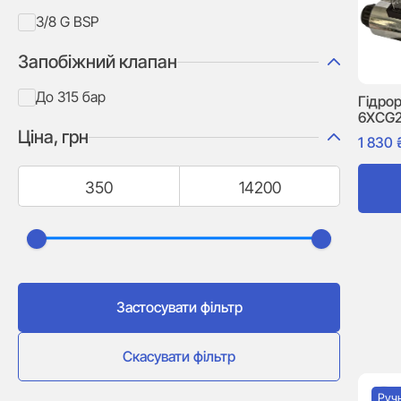
3/8 G BSP
Запобіжний клапан
До 315 бар
Гідро
6XCG
Ціна, грн
1 830
Застосувати фільтр
Скасувати фільтр
Руч