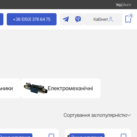
Укр
|
Англ
1
+38 (050) 376 64 75
Кабінет
ьники
Електромеханічні
Сортування за:
популярністю