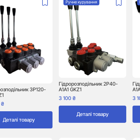
Ручне курування
Гідророзподільник 2P40-
Гі
A1A1 GKZ1
A1
розподільник 3P120-
Z1
3 100
₴
3 
0
₴
Деталі товару
Деталі товару