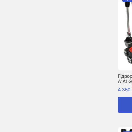
Гідро
A1A1 
4 350