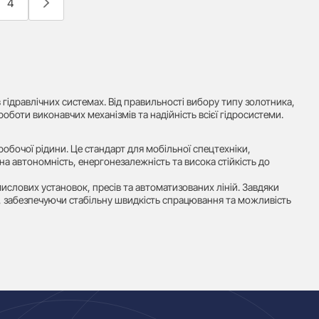
4
ідравлічних системах. Від правильності вибору типу золотника,
боти виконавчих механізмів та надійність всієї гідросистеми.
бочої рідини. Це стандарт для мобільної спецтехніки,
а автономність, енергонезалежність та висока стійкість до
слових установок, пресів та автоматизованих ліній. Завдяки
), забезпечуючи стабільну швидкість спрацювання та можливість