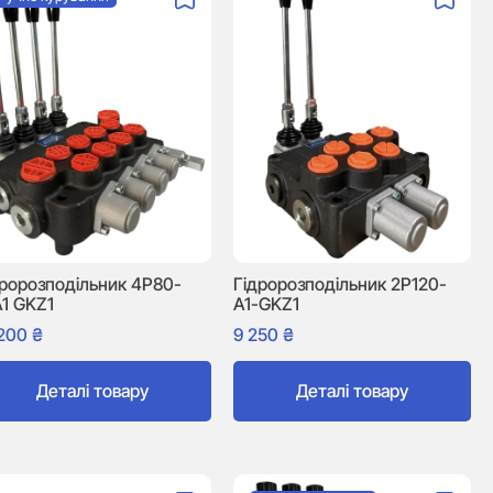
дророзподільник 4P80-
Гідророзподільник 2P120-
A1 GKZ1
A1-GKZ1
 200
₴
9 250
₴
Деталі товару
Деталі товару