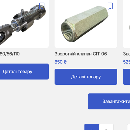
80/56/110
Зворотній клапан CIT 06
Зво
850
₴
52
Деталі товару
Деталі товару
Завантажит