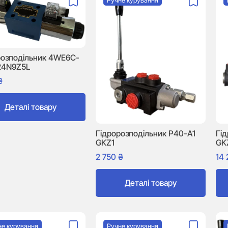
Ручне курування
розподільник 4WE6C-
24N9Z5L
₴
Деталі товару
Гідророзподільник P40-A1
Гі
GKZ1
GK
2 750
₴
14
Деталі товару
не курування
Ручне курування