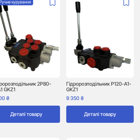
Ручне курування
дророзподільник 2P80-
Гідророзподільник P120-A1-
A1 GKZ1
GKZ1
100
₴
9 350
₴
Деталі товару
Деталі товару