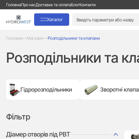
Головна
Про нас
Доставка та оплата
Блог
Контакти
Каталог
Головна
—
Магазин
—
Розподільники та клапани
Розподільники та к
Гідророзподільники
Зворотні клап
Фільтр
Діамер отворів під РВТ