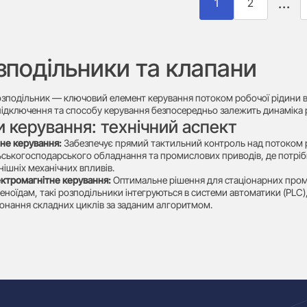
…
1
2
зподільники та клапани
зподільник — ключовий елемент керування потоком робочої рідини в г
ідключення та способу керування безпосередньо залежить динаміка ро
и керування: технічний аспект
не керування:
Забезпечує прямий тактильний контроль над потоком ро
ьськогосподарського обладнання та промислових приводів, де потрібн
нішніх механічних впливів.
ктромагнітне керування:
Оптимальне рішення для стаціонарних проми
еноїдам, такі розподільники інтегруються в системи автоматики (PLC
онання складних циклів за заданим алгоритмом.