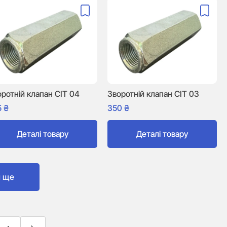
ротній клапан CIT 04
Зворотній клапан CIT 03
5
₴
350
₴
Деталі товару
Деталі товару
и ще