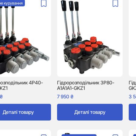
не курування
розподільник 4P40-
Гідророзподільник 3P80-
Гі
GKZ1
A1A1A1-GKZ1
GK
₴
7 950
₴
3 
Деталі товару
Деталі товару