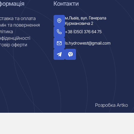
формація
Контакти
м.Львів, вул. Генерала
ставка та оплата
Курмановича 2
мін та повернення
літика
+38 (050) 376 64 75
нфіденційності
ls.hydrowest@gmail.com
говір оферти
Розробка Artko