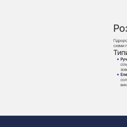
Ро
Гідроро
схеми п
Тип
Руч
сіл
зов
Еле
сол
вик