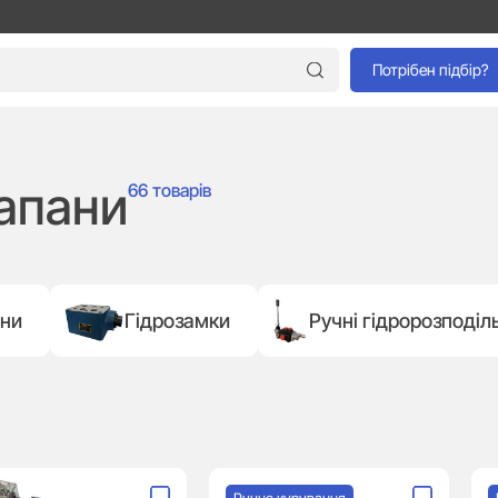
Потрібен підбір?
лапани
66 товарів
ани
Гідрозамки
Ручні гідророзподіл