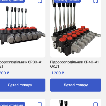
Ручне курування
Ручне курування
дророзподільник 6P80-A1
Гідророзподільник 6P40-A1
Z1
GKZ1
 200
₴
11 200
₴
Деталі товару
Деталі товару
Ручне курування