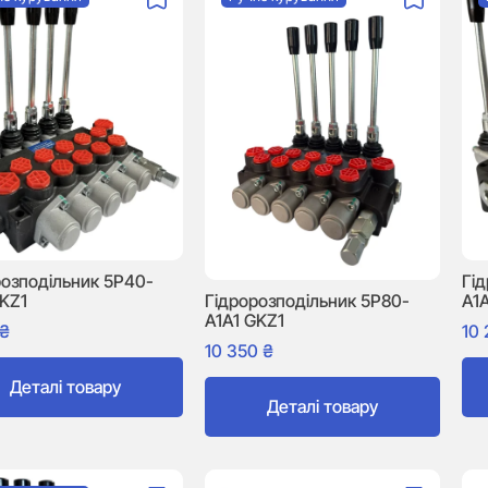
розподільник 5P40-
Гі
GKZ1
A1
Гідророзподільник 5P80-
A1A1 GKZ1
₴
10
10 350
₴
Деталі товару
Деталі товару