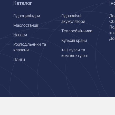
Каталог
Ін
Гідроциліндри
Гідравлічні
До
акумулятори
Об
Маслостанції
По
Теплообмінники
ко
Насоси
До
Кульові крани
Розподільники та
клапани
Інші вузли та
комплектуючі
Плити