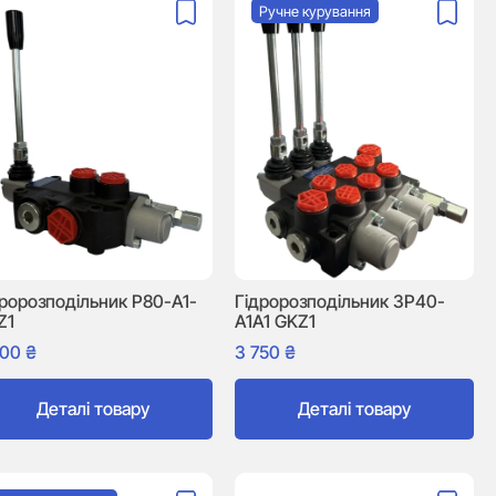
Ручне курування
дророзподільник P80-A1-
Гідророзподільник 3P40-
Z1
A1A1 GKZ1
500
₴
3 750
₴
Деталі товару
Деталі товару