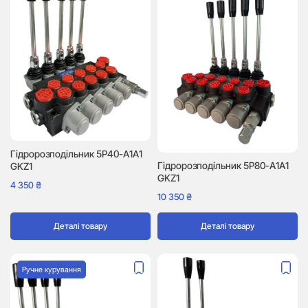
Гідророзподільник 5P40-A1A1
Гідророзподільник 5P80-A1A1
GKZ1
GKZ1
4 350
₴
10 350
₴
Деталі товару
Деталі товару
Ручне курування