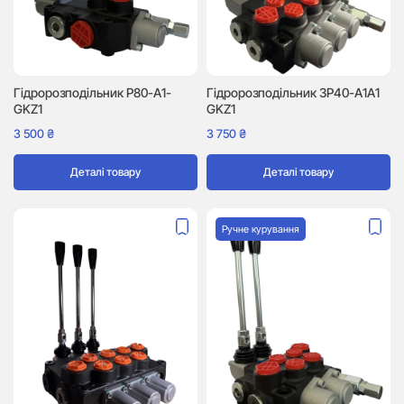
Гідророзподільник P80-A1-
Гідророзподільник 3P40-A1A1
GKZ1
GKZ1
3 500
₴
3 750
₴
Деталі товару
Деталі товару
Ручне курування