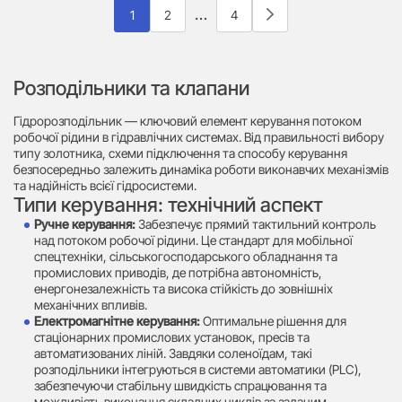
…
1
2
4
Розподільники та клапани
Гідророзподільник — ключовий елемент керування потоком
робочої рідини в гідравлічних системах. Від правильності вибору
типу золотника, схеми підключення та способу керування
безпосередньо залежить динаміка роботи виконавчих механізмів
та надійність всієї гідросистеми.
Типи керування: технічний аспект
Ручне керування:
Забезпечує прямий тактильний контроль
над потоком робочої рідини. Це стандарт для мобільної
спецтехніки, сільськогосподарського обладнання та
промислових приводів, де потрібна автономність,
енергонезалежність та висока стійкість до зовнішніх
механічних впливів.
Електромагнітне керування:
Оптимальне рішення для
стаціонарних промислових установок, пресів та
автоматизованих ліній. Завдяки соленоїдам, такі
розподільники інтегруються в системи автоматики (PLC),
забезпечуючи стабільну швидкість спрацювання та
можливість виконання складних циклів за заданим