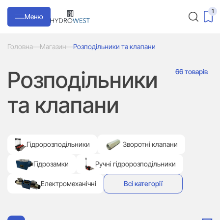
1
Меню
Головна
—
Магазин
—
Розподільники та клапани
Розподільники
66 товарів
та клапани
Гідророзподільники
Зворотні клапани
Гідрозамки
Ручні гідророзподільники
Електромеханічні
Всі категорії