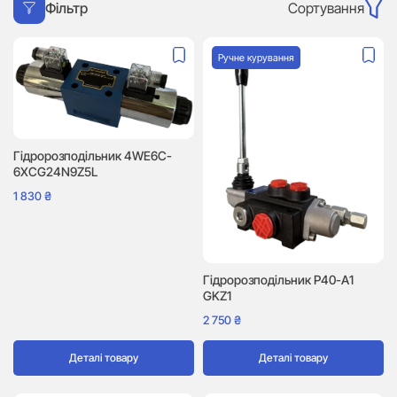
Сортування
Фільтр
Ручне курування
Гідророзподільник 4WE6C-
6XCG24N9Z5L
1 830
₴
Гідророзподільник P40-A1
GKZ1
2 750
₴
Деталі товару
Деталі товару