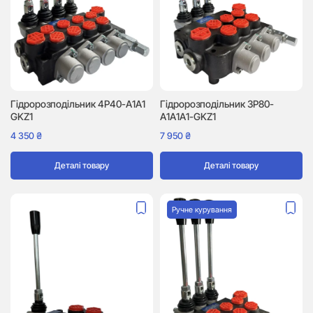
Гідророзподільник 4P40-A1A1
Гідророзподільник 3P80-
GKZ1
A1A1A1-GKZ1
4 350
₴
7 950
₴
Деталі товару
Деталі товару
Ручне курування