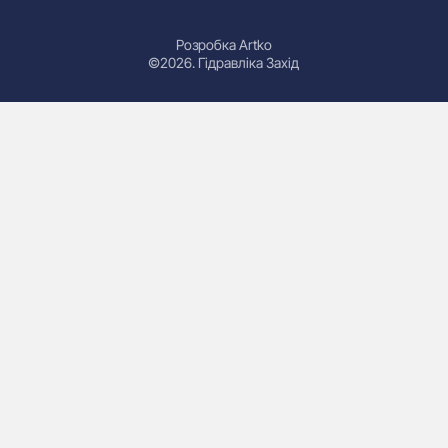
Розробка Artko
©2026. Гідравліка Захід
Гідроциліндри
Маслостанції
Насоси
Плити