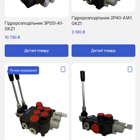
Гідророзподільник 2P40-A1A1
Гідророзподільник 3P120-A1-
GKZ1
GKZ1
3 100
₴
10 750
₴
Деталі товару
Деталі товару
Ручне курування