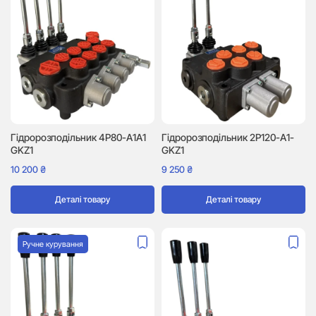
Гідророзподільник 4P80-A1A1
Гідророзподільник 2P120-A1-
GKZ1
GKZ1
10 200
₴
9 250
₴
Деталі товару
Деталі товару
Ручне курування