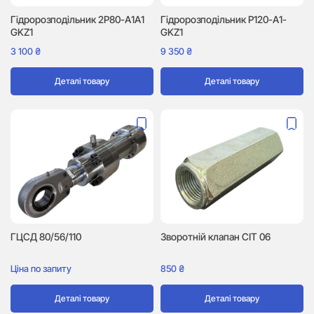
Гідророзподільник 2P80-A1A1
Гідророзподільник P120-A1-
GKZ1
GKZ1
3 100
₴
9 350
₴
Деталі товару
Деталі товару
ГЦСД 80/56/110
Зворотній клапан CIT 06
Ціна по запиту
850
₴
Деталі товару
Деталі товару