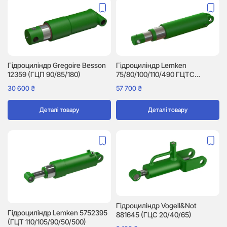
Гідроциліндр Gregoire Besson
Гідроциліндр Lemken
12359 (ГЦП 90/85/180)
75/80/100/110/490 ГЦТС
(5752302)
30 600
₴
57 700
₴
Деталі товару
Деталі товару
Гідроциліндр Vogell&Not
Гідроциліндр Lemken 5752395
881645 (ГЦС 20/40/65)
(ГЦТ 110/105/90/50/500)