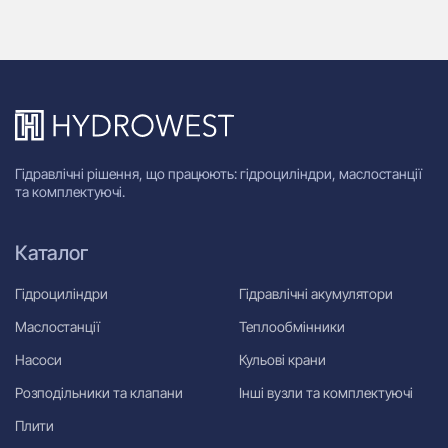
Гідравлічні рішення, що працюють: гідроциліндри, маслостанції
та комплектуючі.
Каталог
Гідроциліндри
Гідравлічні акумулятори
Маслостанції
Теплообмінники
Насоси
Кульові крани
Розподільники та клапани
Інші вузли та комплектуючі
Плити