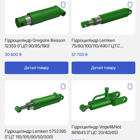
Гідроциліндр Gregoire Besson
Гідроциліндр Lemken
12359 (ГЦП 90/85/180)
75/80/100/110/490 ГЦТС
(5752302)
30 600
₴
57 700
₴
Деталі товару
Деталі товару
Гідроциліндр Vogell&Not
Гідроциліндр Lemken 5752395
881645 (ГЦС 20/40/65)
(ГЦТ 110/105/90/50/500)