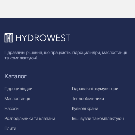
Гідравлічні рішення, що працюють: гідроциліндри, маслостанції
та комплектуючі.
Каталог
Гідроциліндри
Гідравлічні акумулятори
Маслостанції
Теплообмінники
Насоси
Кульові крани
Розподільники та клапани
Інші вузли та комплектуючі
Плити