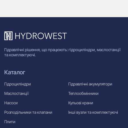
Гідравлічні рішення, що працюють: гідроциліндри, маслостанції
та комплектуючі.
Каталог
Гідроциліндри
Гідравлічні акумулятори
Маслостанції
Теплообмінники
Насоси
Кульові крани
Розподільники та клапани
Інші вузли та комплектуючі
Плити