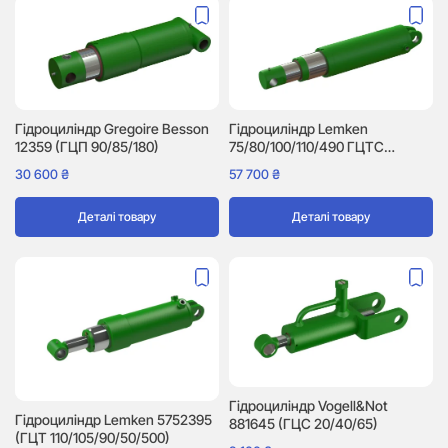
Гідроциліндр Gregoire Besson
Гідроциліндр Lemken
12359 (ГЦП 90/85/180)
75/80/100/110/490 ГЦТС
(5752302)
30 600
₴
57 700
₴
Деталі товару
Деталі товару
Гідроциліндр Vogell&Not
Гідроциліндр Lemken 5752395
881645 (ГЦС 20/40/65)
(ГЦТ 110/105/90/50/500)