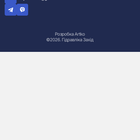
Розробка Artko
©2026. Гідравліка Захід
Гідроциліндри
Маслостанції
Насоси