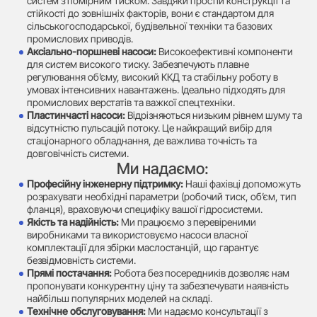
систем з помірним тиском. Завдяки простій конструкції та
стійкості до зовнішніх факторів, вони є стандартом для
сільськогосподарської, будівельної техніки та базових
промислових приводів.
Аксіально-поршневі насоси:
Високоефективні компоненти
для систем високого тиску. Забезпечують плавне
регулювання об’єму, високий ККД та стабільну роботу в
умовах інтенсивних навантажень. Ідеально підходять для
промислових верстатів та важкої спецтехніки.
Пластинчасті насоси:
Відрізняються низьким рівнем шуму та
відсутністю пульсацій потоку. Це найкращий вибір для
стаціонарного обладнання, де важлива точність та
довговічність системи.
Ми надаємо:
Професійну інженерну підтримку:
Наші фахівці допоможуть
розрахувати необхідні параметри (робочий тиск, об’єм, тип
фланця), враховуючи специфіку вашої гідросистеми.
Якість та надійність:
Ми працюємо з перевіреними
виробниками та використовуємо насоси власної
комплектації для збірки маслостанцій, що гарантує
безвідмовність системи.
Прямі постачання:
Робота без посередників дозволяє нам
пропонувати конкурентну ціну та забезпечувати наявність
найбільш популярних моделей на складі.
Технічне обслуговування:
Ми надаємо консультації з