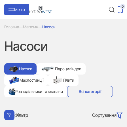
0
Меню
Головна
—
Магазин
—
Насоси
Насоси
Насоси
Гідроциліндри
Маслостанції
Плити
Розподільники та клапани
Всі категорії
Сортування
Фільтр