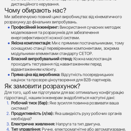
дистанційного керування.
Чому обирають нас?
Ми забезпечуємо повний цикл виробництва: від кінематичного
розрахунку до фінальних випробувань.
Професійний інжиніринг:
Використання сучасних методик
моделювання та розрахунків для забезпечення
енергоефективності кожної системи.
Якісна комплектація:
Ми є прямими постачальниками, тому
оснащуємо станції перевіреними компонентами, зокрема
модульними елементами стандарту CETOP.
Власний випробувальний стенд:
Кожна маслостанція
проходить тестування під навантаженням перед
відвантаженням клієнту.
Пряма ціна від виробника:
Відсутність посередницьких
націнок та прозоре ціноутворення для B2B-партнерів.
Як замовити розрахунок?
Для того, щоб ми підготували для вас оптимальну конфігурацію
гідростанції, нашим інженерам знадобляться наступні дані:
Робочий тиск (бар):
Яке зусилля повинна розвивати ваша
система?
Продуктивність (л/хв):
Яка швидкість руху робочих органів
необхідна?
Електричне живлення:
Напруга та тип двигуна.
Тип управління:
Ручне, електромагнітне або автоматизоване.