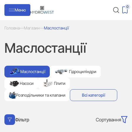
0
Меню
Головна
—
Магазин
—
Маслостанції
Маслостанції
Маслостанції
Гідроциліндри
Насоси
Плити
Розподільники та клапани
Всі категорії
Сортування
Фільтр