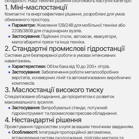
складності. Наші технічні рішення охоплюють наступні категорії:
1. Міні-маслостанції
Компактні та енергоефективні рішення, розроблені для умов
обмеженого простору.
Параметри:
Живлення 12В/24В для мобільної техніки або
220В/380В для стаціонарних вузлів.
Застосування:
Підйомні столи, автовози, евакуатори,
малогабаритні преси та інша техніка.
2. Стандартні промислові гідростанції
Системи для безперервної роботи в умовах інтенсивних
навантажень.
Характеристики:
Об’єм бака від 10 до 200+ літрів.
Застосування:
Забезпечення роботи металообробних
верстатів, конвеєрних ліній та автоматизованих виробничих
комплексів.
3. Маслостанції високого тиску
Спеціалізоване обладнання, де пріоритетом є розвиток
максимального зусилля.
Застосування:
Випробувальні стенди, потужний
гідроінструмент та промислове пресове обладнання.
4. Нестандартні рішення
Проектування гідросистем з нуля за вашим технічним завданням.
Особливості:
Інтеграція пропорційної автоматики,
встановлення систем охолодження, підігріву мастила та