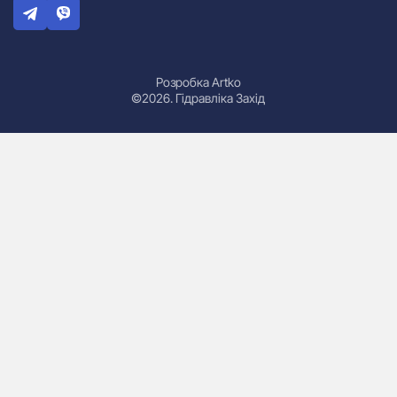
Розробка Artko
©2026. Гідравліка Захід
Гідроциліндри
Маслостанції
Насоси