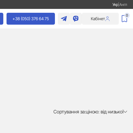
Укр
|
Англ
0
+38 (050) 376 64 75
Кабінет
Сортування за:
ціною: від низької