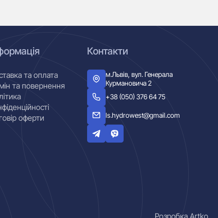
формація
Контакти
м.Львів, вул. Генерала
ставка та оплата
Курмановича 2
мін та повернення
літика
+38 (050) 376 64 75
нфіденційності
ls.hydrowest@gmail.com
говір оферти
Розробка Artko