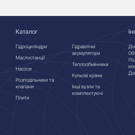
Каталог
Ін
Гідроциліндри
Гідравлічні
До
акумулятори
Об
Маслостанції
По
Теплообмінники
ко
Насоси
До
Кульові крани
Розподільники та
клапани
Інші вузли та
комплектуючі
Плити