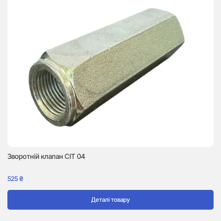
Зворотній клапан CIT 04
Мо
525
₴
10
Деталі товару