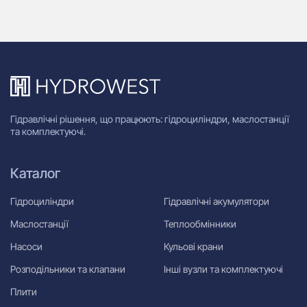
Гідравлічні рішення, що працюють: гідроциліндри, маслостанції
та комплектуючі.
Каталог
Гідроциліндри
Гідравлічні акумулятори
Маслостанції
Теплообмінники
Насоси
Кульові крани
Розподільники та клапани
Інші вузли та комплектуючі
Плити