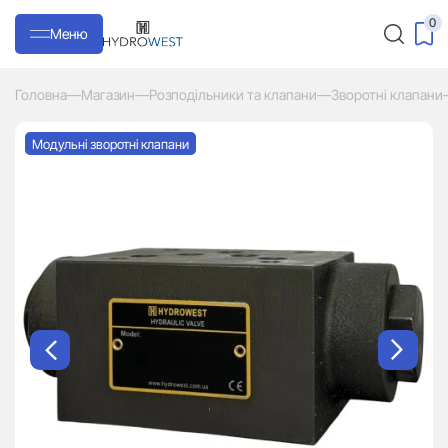
0
Меню
Головна
—
Магазин
—
Розподільники та клапани
—
Зворотні клапани
Модульні зворотні клапани