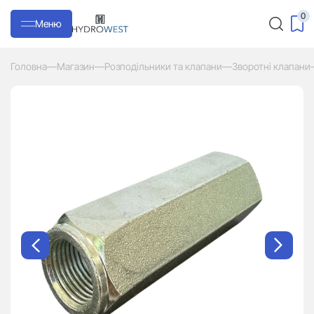
0
Меню
Головна
—
Магазин
—
Розподільники та клапани
—
Зворотні клапани