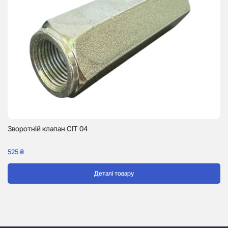
Зворотній клапан CIT 04
М
525
₴
10
Деталі товару