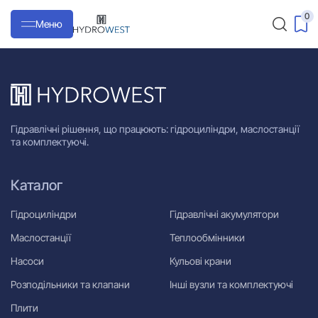
0
Меню
Гідравлічні рішення, що працюють: гідроциліндри, маслостанції
та комплектуючі.
Каталог
Гідроциліндри
Гідравлічні акумулятори
Маслостанції
Теплообмінники
Насоси
Кульові крани
Розподільники та клапани
Інші вузли та комплектуючі
Плити