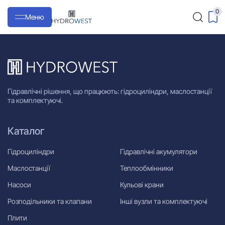
0
Меню
Гідравлічні рішення, що працюють: гідроциліндри, маслостанції
та комплектуючі.
Каталог
Гідроциліндри
Гідравлічні акумулятори
Маслостанції
Теплообмінники
Насоси
Кульові крани
Розподільники та клапани
Інші вузли та комплектуючі
Плити