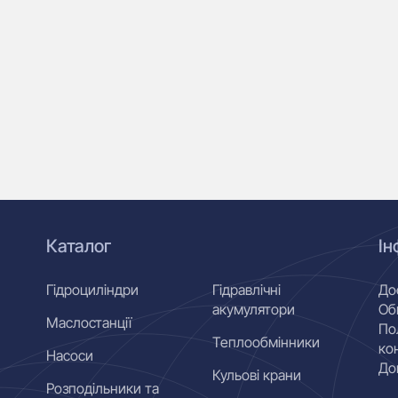
Каталог
Ін
Гідроциліндри
Гідравлічні
До
акумулятори
Об
Маслостанції
По
Теплообмінники
ко
Насоси
До
Кульові крани
Розподільники та