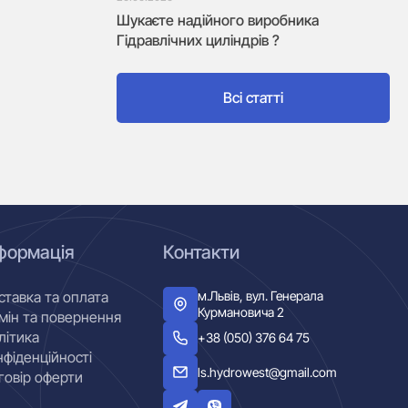
Шукаєте надійного виробника
Гідравлічних циліндрів ?
Всі статті
формація
Контакти
м.Львів, вул. Генерала
ставка та оплата
Курмановича 2
мін та повернення
літика
+38 (050) 376 64 75
нфіденційності
ls.hydrowest@gmail.com
говір оферти