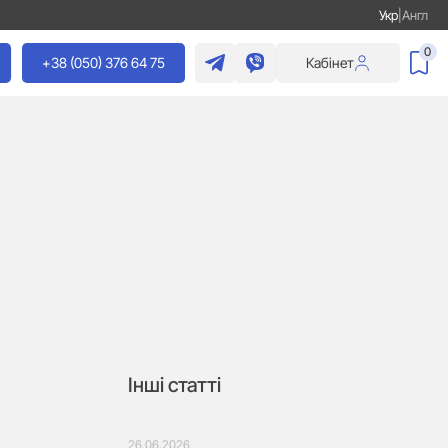
Укр
|
Англ
0
+38 (050) 376 64 75
Кабінет
Інші статті
26.06.2026