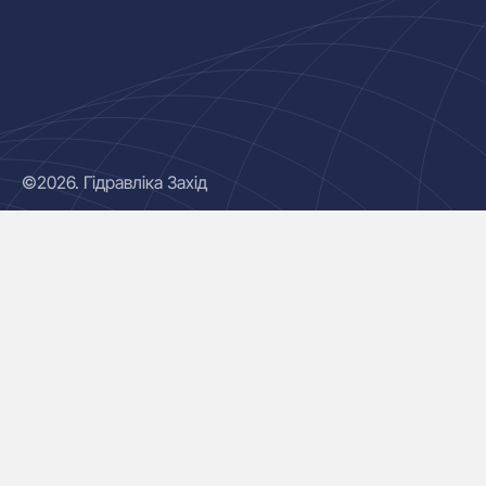
©2026. Гідравліка Захід
Гідроциліндри
Маслостанції