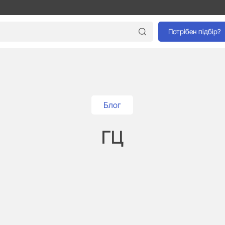
Потрібен підбір?
Блог
ГЦ