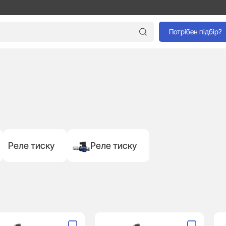
Потрібен підбір?
Реле тиску
Реле тиску