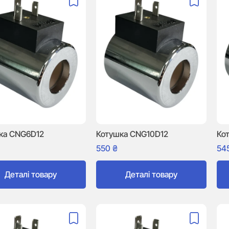
ка CNG6D12
Котушка CNG10D12
Ко
550
₴
54
Деталі товару
Деталі товару