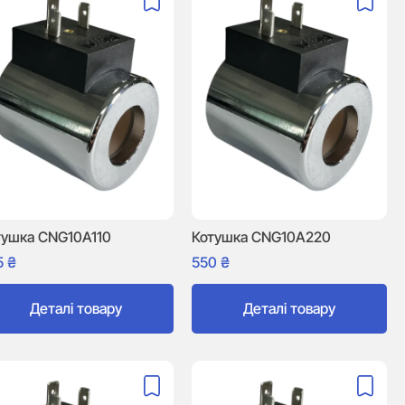
тушка CNG10A110
Котушка CNG10A220
5
₴
550
₴
Деталі товару
Деталі товару