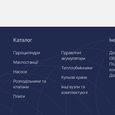
Каталог
Ін
Гідроциліндри
Гідравлічні
До
акумулятори
Об
Маслостанції
По
Теплообмінники
ко
Насоси
До
Кульові крани
Розподільники та
клапани
Інші вузли та
комплектуючі
Плити