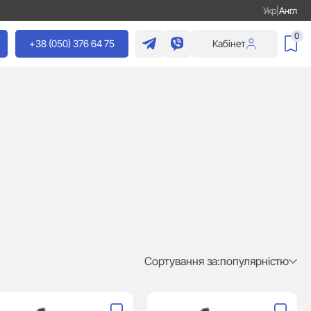
Укр
|
Англ
0
+38 (050) 376 64 75
Кабінет
Сортування за:
популярністю