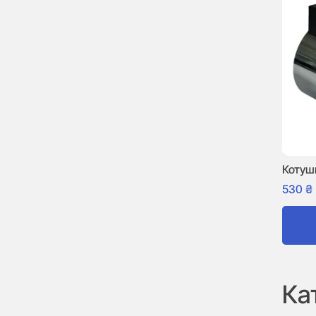
Котуш
530
₴
Ка