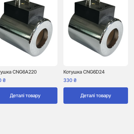
тушка CNG6A220
Котушка CNG6D24
0
₴
330
₴
Деталі товару
Деталі товару