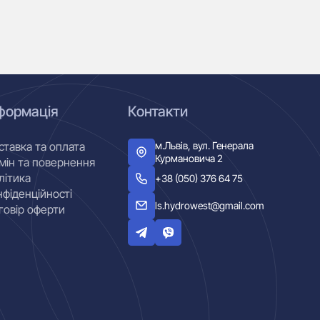
формація
Контакти
м.Львів, вул. Генерала
ставка та оплата
Курмановича 2
мін та повернення
літика
+38 (050) 376 64 75
нфіденційності
ls.hydrowest@gmail.com
говір оферти