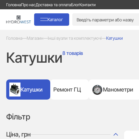
Головна
Про нас
Доставка та оплата
Блог
Контакти
Каталог
Головна
—
Магазин
—
Інші вузли та комплектуючі
—
Катушки
Катушки
8 товарів
Катушки
Ремонт ГЦ
Манометри
Фільтр
Ціна, грн