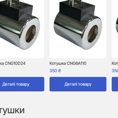
ка CNG10D24
Котушка CNG6A110
Ко
350
₴
35
Деталі товару
Деталі товару
тушки