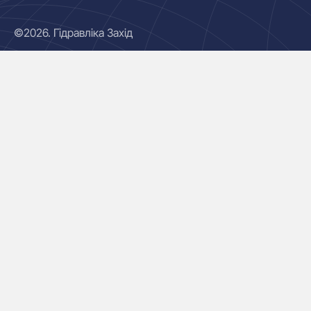
©2026. Гідравліка Захід
Гідроциліндри
Маслостанції
Насоси
Плити