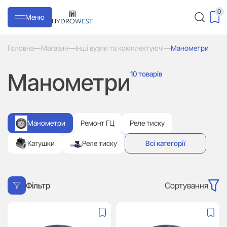
0
Меню
Головна
—
Магазин
—
Інші вузли та комплектуючі
—
Манометри
Манометри
10 товарів
Манометри
Ремонт ГЦ
Реле тиску
Катушки
Реле тиску
Всі категорії
Сортування
Фільтр