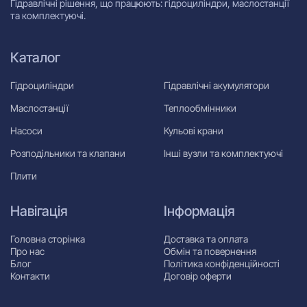
Гідравлічні рішення, що працюють: гідроциліндри, маслостанції
та комплектуючі.
Каталог
Гідроциліндри
Гідравлічні акумулятори
Маслостанції
Теплообмінники
Насоси
Кульові крани
Розподільники та клапани
Інші вузли та комплектуючі
Плити
Навігація
Інформація
Головна сторінка
Доставка та оплата
Про нас
Обмін та повернення
Блог
Політика конфіденційності
Контакти
Договір оферти