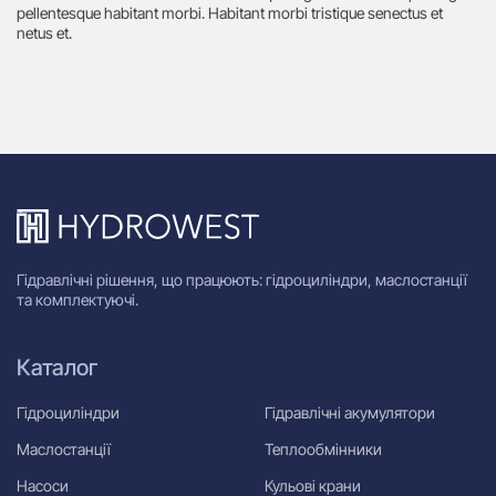
pellentesque habitant morbi. Habitant morbi tristique senectus et
netus et.
Гідравлічні рішення, що працюють: гідроциліндри, маслостанції
та комплектуючі.
Каталог
Гідроциліндри
Гідравлічні акумулятори
Маслостанції
Теплообмінники
Насоси
Кульові крани