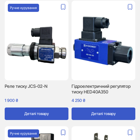
Ручне курування
Реле тиску JCS-02-N
Гідроелектричний регулятор
тиску HED40A350
1 900
₴
4 250
₴
Деталі товару
Деталі товару
Ручне курування