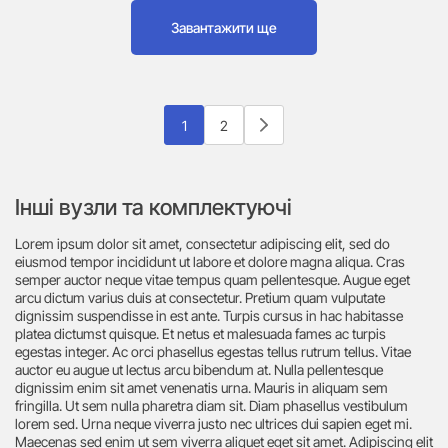
Завантажити ще
1
2
Інші вузли та комплектуючі
Lorem ipsum dolor sit amet, consectetur adipiscing elit, sed do
eiusmod tempor incididunt ut labore et dolore magna aliqua. Cras
semper auctor neque vitae tempus quam pellentesque. Augue eget
arcu dictum varius duis at consectetur. Pretium quam vulputate
dignissim suspendisse in est ante. Turpis cursus in hac habitasse
platea dictumst quisque. Et netus et malesuada fames ac turpis
egestas integer. Ac orci phasellus egestas tellus rutrum tellus. Vitae
auctor eu augue ut lectus arcu bibendum at. Nulla pellentesque
dignissim enim sit amet venenatis urna. Mauris in aliquam sem
fringilla. Ut sem nulla pharetra diam sit. Diam phasellus vestibulum
lorem sed. Urna neque viverra justo nec ultrices dui sapien eget mi.
Maecenas sed enim ut sem viverra aliquet eget sit amet. Adipiscing elit