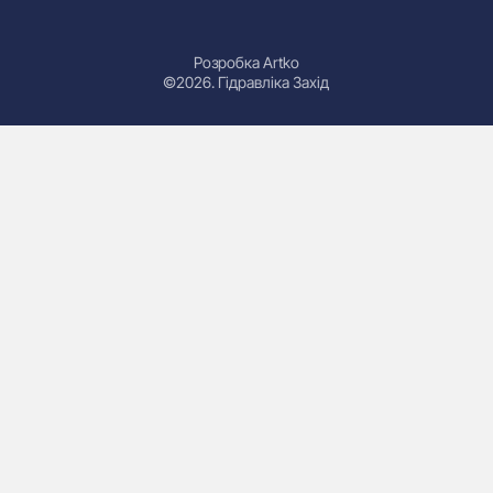
Розробка Artko
©2026. Гідравліка Захід
Гідроциліндри
Маслостанції
Насоси
Плити