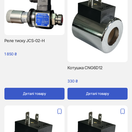
Реле тиску JCS-02-H
1 850
₴
Котушка CNG6D12
330
₴
Деталі товару
Деталі товару