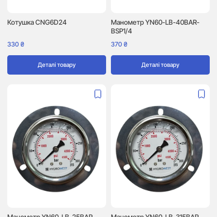
Котушка CNG6D24
Манометр YN60-LB-40BAR-
BSP1/4
330
₴
370
₴
Деталі товару
Деталі товару
Манометр YN60-LB-25BAR-
Манометр YN60-LB-315BAR-