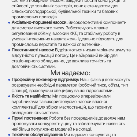
систем з помірним тиском. Завдяки простій конструкції та
стійкості до зовнішніх факторів, вони є стандартом для
сільськогосподарської, будівельної техніки та базових
промислових приводів.
Аксіально-поршневі насоси:
Високоефективні компоненти
для систем високого тиску. Забезпечують плавне
регулювання об’єму, високий ККД та стабільну роботу в
умовах інтенсивних навантажень. Ідеально підходять для
промислових верстатів та важкої спецтехніки.
Пластинчасті насоси:
Відрізняються низьким рівнем шуму та
відсутністю пульсацій потоку. Це найкращий вибір для
стаціонарного обладнання, де важлива точність та
довговічність системи.
Ми надаємо:
Професійну інженерну підтримку:
Наші фахівці допоможуть
розрахувати необхідні параметри (робочий тиск, об’єм, тип
фланця), враховуючи специфіку вашої гідросистеми.
Якість та надійність:
Ми працюємо з перевіреними
виробниками та використовуємо насоси власної
комплектації для збірки маслостанцій, що гарантує
безвідмовність системи.
Прямі постачання:
Робота без посередників дозволяє нам
пропонувати конкурентну ціну та забезпечувати наявність
найбільш популярних моделей на складі.
Технічне обслуговування:
Ми надаємо консультації з