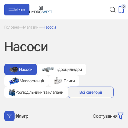
0
Меню
Головна
—
Магазин
—
Насоси
Насоси
Насоси
Гідроциліндри
Маслостанції
Плити
Розподільники та клапани
Всі категорії
Сортування
Фільтр