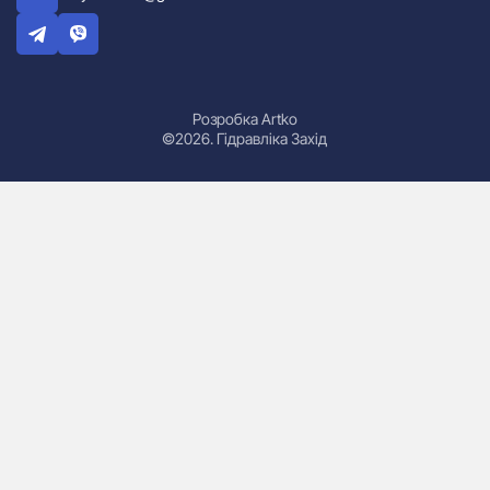
Розробка Artko
©2026. Гідравліка Захід
Гідроциліндри
Маслостанції
Насоси